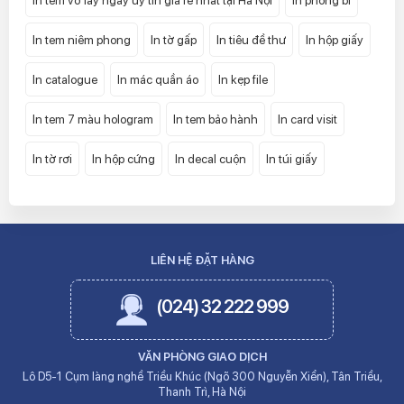
In tem niêm phong
In tờ gấp
In tiêu đề thư
In hộp giấy
In catalogue
In mác quần áo
In kẹp file
In tem 7 màu hologram
In tem bảo hành
In card visit
In tờ rơi
In hộp cứng
In decal cuộn
In túi giấy
LIÊN HỆ ĐẶT HÀNG
(024) 32 222 999
VĂN PHÒNG GIAO DỊCH
Lô D5-1 Cụm làng nghề Triều Khúc (Ngõ 300 Nguyễn Xiển), Tân Triều,
Thanh Trì, Hà Nội