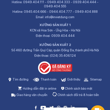
Hotline:
0949.404.111
-
0949.404.333
-
0939.404.444
-
0949.404.555
Hotline:
0945.404.666
-
0944.404.777
-
0949.404.888
Email:
info@invietdung.com
XƯỞNG SẢN XUẤT 1
KCN xã Hoa Sơn - Ứng Hòa - Hà Nội
Điện thoại:
0939.404.444
XƯỞNG SẢN XUẤT 2
Số 460 đường Trần Quý Cáp, quận Đống Đa, thành phố Hà Nội
Điện thoại:
(024) 35.406.124
Tìm đường
Thanh toán
Giới thiệu
Sitemap
Hướng dẫn đặt in online
Chính sách bảo mật
Giao hàng vận chuyển
Chính sách đổi trả & hoàn tiền