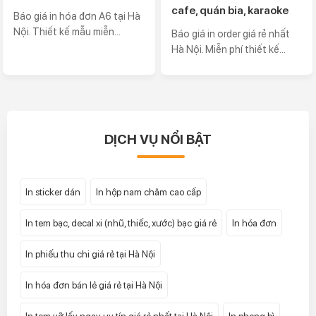
cafe, quán bia, karaoke
Báo giá in hóa đơn A6 tại Hà
Nội. Thiết kế mẫu miễn...
Báo giá in order giá rẻ nhất
Hà Nội. Miễn phí thiết kế...
DỊCH VỤ NỔI BẬT
In sticker dán
In hộp nam châm cao cấp
In tem bạc, decal xi (nhũ, thiếc, xước) bạc giá rẻ
In hóa đơn
In phiếu thu chi giá rẻ tại Hà Nội
In hóa đơn bán lẻ giá rẻ tại Hà Nội
In tem vỡ lấy ngay uy tín giá rẻ nhất tại Hà Nội
In phong bì