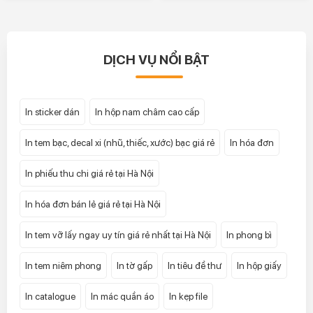
DỊCH VỤ NỔI BẬT
In sticker dán
In hộp nam châm cao cấp
In tem bạc, decal xi (nhũ, thiếc, xước) bạc giá rẻ
In hóa đơn
In phiếu thu chi giá rẻ tại Hà Nội
In hóa đơn bán lẻ giá rẻ tại Hà Nội
In tem vỡ lấy ngay uy tín giá rẻ nhất tại Hà Nội
In phong bì
In tem niêm phong
In tờ gấp
In tiêu đề thư
In hộp giấy
In catalogue
In mác quần áo
In kẹp file