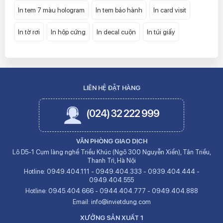
In tem 7 màu hologram
In tem bảo hành
In card visit
In tờ rơi
In hộp cứng
In decal cuộn
In túi giấy
LIÊN HỆ ĐẶT HÀNG
(024) 32 222 999
VĂN PHÒNG GIAO DỊCH
Lô D5-1 Cụm làng nghề Triều Khúc (Ngõ 300 Nguyễn Xiển), Tân Triều,
Thanh Trì, Hà Nội
Hotline:
0949.404.111
-
0949.404.333
-
0939.404.444
-
0949.404.555
Hotline:
0945.404.666
-
0944.404.777
-
0949.404.888
Email:
info@invietdung.com
XƯỞNG SẢN XUẤT 1