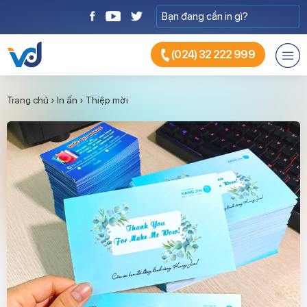
(024) 32 222 999
Trang chủ
›
In ấn
›
Thiệp mời