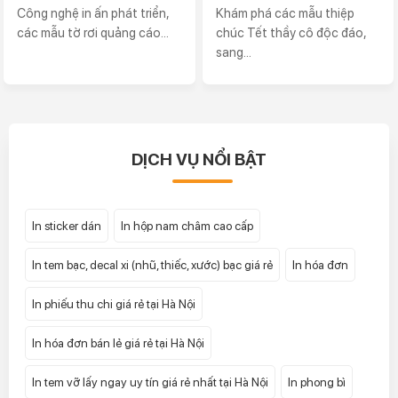
Công nghệ in ấn phát triển,
Khám phá các mẫu thiệp
các mẫu tờ rơi quảng cáo...
chúc Tết thầy cô độc đáo,
sang...
DỊCH VỤ NỔI BẬT
In sticker dán
In hộp nam châm cao cấp
In tem bạc, decal xi (nhũ, thiếc, xước) bạc giá rẻ
In hóa đơn
In phiếu thu chi giá rẻ tại Hà Nội
In hóa đơn bán lẻ giá rẻ tại Hà Nội
In tem vỡ lấy ngay uy tín giá rẻ nhất tại Hà Nội
In phong bì