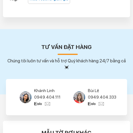
TƯ VẤN ĐẶT HÀNG
Chúng tôi luôn tư vấn và hỗ trợ Quý khách hàng 24/7 bằng cả
💓
Khánh Linh
Bùi Lệ
Bùi Lệ
Thúy Hường
0949.404.111
0949.404.333
0949.404.333
0939.404.4
Thu Hà
Tùng Lâm
0949.404.555
0945.404.6
MẪU TỜ RƠI KHÁC