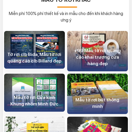
Phan Khải
0944.404.777
Miễn phí 100% phí thiết kế và in mẫu cho đến khi khách hàng
ưng ý
+99 Mẫu tờ rơi quảng
Tờ rơi clb Bida, Mẫu tờ rơi
cáo khai trương cửa
quảng cáo clb Billard đẹp
hàng đẹp
Mẫu tờ rơi Cửa kính
Mẫu tờ rơi bút thông
Khung nhôm Minh Đức
minh