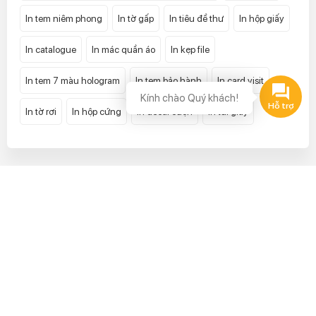
In tem niêm phong
In tờ gấp
In tiêu đề thư
In hộp giấy
In catalogue
In mác quần áo
In kẹp file
In tem 7 màu hologram
In tem bảo hành
In card visit
Kính chào Quý khách!
Hỗ trợ
In tờ rơi
In hộp cứng
In decal cuộn
In túi giấy
LIÊN HỆ ĐẶT HÀNG
(024) 32 222 999
VĂN PHÒNG GIAO DỊCH