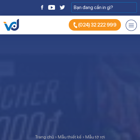
(024) 32 222 999
Trang chủ
›
Mẫu thiết kế
›
Mẫu tờ rơi