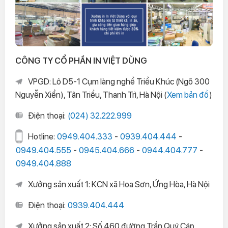
CÔNG TY CỔ PHẦN IN VIỆT DŨNG
VPGD: Lô D5-1 Cụm làng nghề Triều Khúc (Ngõ 300
Nguyễn Xiển), Tân Triều, Thanh Trì, Hà Nội (
Xem bản đồ
)
Điện thoại:
(024) 32.222.999
Hotline:
0949.404.333
-
0939.404.444
-
0949.404.555
-
0945.404.666
-
0944.404.777
-
0949.404.888
Xưởng sản xuất 1: KCN xã Hoa Sơn, Ứng Hòa, Hà Nội
Điện thoại:
0939.404.444
Xưởng sản xuất 2: Số 460 đường Trần Quý Cáp,