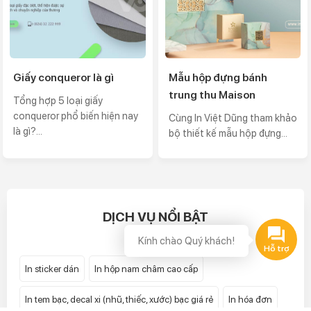
Giấy conqueror là gì
Mẫu hộp đựng bánh
trung thu Maison
Tổng hợp 5 loại giấy
conqueror phổ biến hiện nay
Cùng In Việt Dũng tham khảo
là gì?...
bộ thiết kế mẫu hộp đựng...
DỊCH VỤ NỔI BẬT
Kính chào Quý khách!
In sticker dán
In hộp nam châm cao cấp
In tem bạc, decal xi (nhũ, thiếc, xước) bạc giá rẻ
In hóa đơn