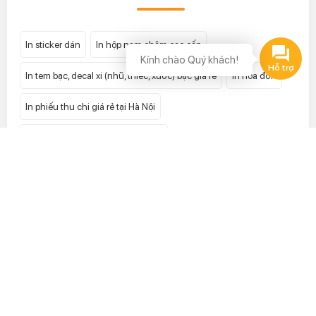
In sticker dán
In hộp nam châm cao cấp
Kính chào Quý khách!
In tem bạc, decal xi (nhũ, thiếc, xước) bạc giá rẻ
In hóa đơn
In phiếu thu chi giá rẻ tại Hà Nội
In hóa đơn bán lẻ giá rẻ tại Hà Nội
In tem vỡ lấy ngay uy tín giá rẻ nhất tại Hà Nội
In phong bì
In tem niêm phong
In tờ gấp
In tiêu đề thư
In hộp giấy
In catalogue
In mác quần áo
In kẹp file
In tem 7 màu hologram
In tem bảo hành
In card visit
In tờ rơi
In hộp cứng
In decal cuộn
In túi giấy