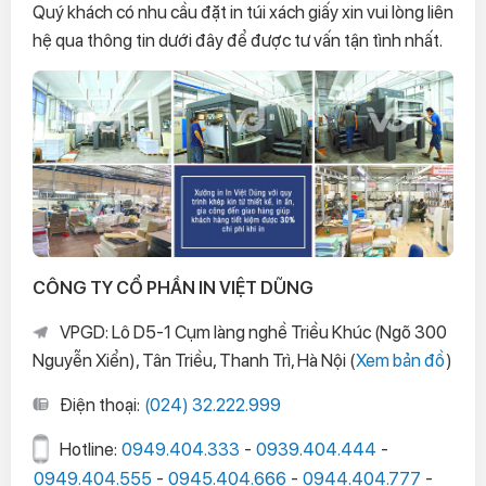
Quý khách có nhu cầu đặt in túi xách giấy xin vui lòng liên
hệ qua thông tin dưới đây để được tư vấn tận tình nhất.
CÔNG TY CỔ PHẦN IN VIỆT DŨNG
VPGD: Lô D5-1 Cụm làng nghề Triều Khúc (Ngõ 300
Nguyễn Xiển), Tân Triều, Thanh Trì, Hà Nội (
Xem bản đồ
)
Điện thoại:
(024) 32.222.999
Hotline:
0949.404.333
-
0939.404.444
-
0949.404.555
-
0945.404.666
-
0944.404.777
-