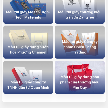
Mẫu túi giấy Masan High-
Mẫu túi giấy thương hiệu
Tech Materials
trà sữa ZangTee
Mẫu túi giấy Công ty
Mẫu túi giấy đựng nước
nhôm Chiến Thắng
hoa Phượng Channel
Trading
Mẫu túi giấy đựng sản
Mẫu túi giấy công ty
phẩm của thương hiệu
TNHH đầu tư Quan Minh
Phú Quý