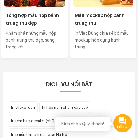
Tổng hợp mẫu hộp bánh
Mẫu mockup hộp bánh
trung thu đẹp
trung thu
Khám phá những mẫu hộp
In Việt Dũng chia sẻ bộ mẫu
bánh trung thu đẹp, sang
mockup hộp đựng bánh
trọng với...
trung...
DỊCH VỤ NỔI BẬT
In sticker dán
In hộp nam châm cao cấp
In tem bạc, decal xi (nhũ, thiếc, xước) bạc giá rẻ
In hóa đơn
Kính chào Quý khách!
In phiếu thu chi giá rẻ tại Hà Nội