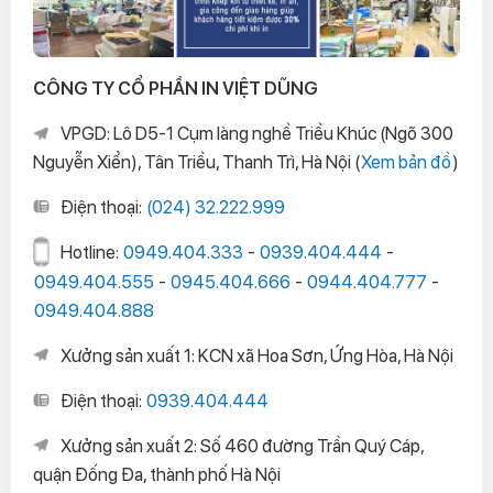
CÔNG TY CỔ PHẦN IN VIỆT DŨNG
VPGD: Lô D5-1 Cụm làng nghề Triều Khúc (Ngõ 300
Nguyễn Xiển), Tân Triều, Thanh Trì, Hà Nội (
Xem bản đồ
)
Điện thoại:
(024) 32.222.999
Hotline:
0949.404.333
-
0939.404.444
-
0949.404.555
-
0945.404.666
-
0944.404.777
-
0949.404.888
Xưởng sản xuất 1: KCN xã Hoa Sơn, Ứng Hòa, Hà Nội
Điện thoại:
0939.404.444
Xưởng sản xuất 2: Số 460 đường Trần Quý Cáp,
quận Đống Đa, thành phố Hà Nội