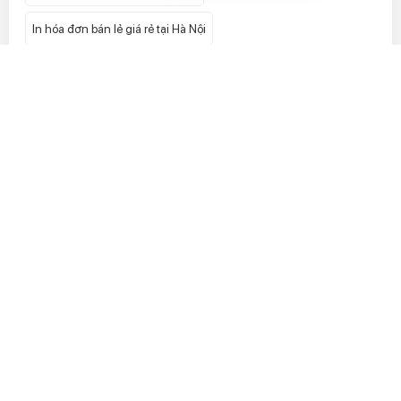
In hóa đơn bán lẻ giá rẻ tại Hà Nội
In tem vỡ lấy ngay uy tín giá rẻ nhất tại Hà Nội
In phong bì
In tem niêm phong
In tờ gấp
In tiêu đề thư
In hộp giấy
In catalogue
In mác quần áo
In kẹp file
In tem 7 màu hologram
In tem bảo hành
In card visit
In tờ rơi
In hộp cứng
In decal cuộn
In túi giấy
LIÊN HỆ ĐẶT HÀNG