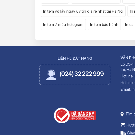
In tem vỡ lấy ngay uy tín giá rẻ nhất tại Hà Nội
In
In tem 7 màu hologram
In tem bảo hành
In car
VĂN PH
LIÊN HỆ ĐẶT HÀNG
Lô D5-1
Trì, Hà N
(024) 32 222 999
Hotline:
Hotline:
Email:
i
Tìm 
Hướng
Giao