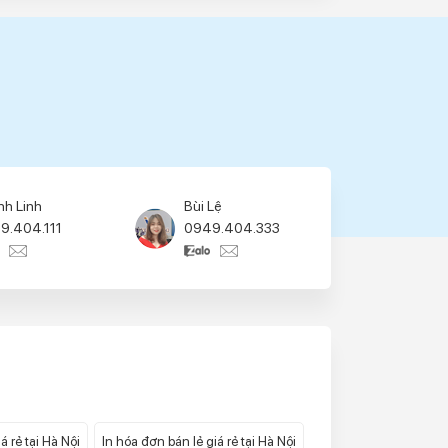
nh Linh
Bùi Lệ
9.404.111
0949.404.333
á rẻ tại Hà Nội
In hóa đơn bán lẻ giá rẻ tại Hà Nội