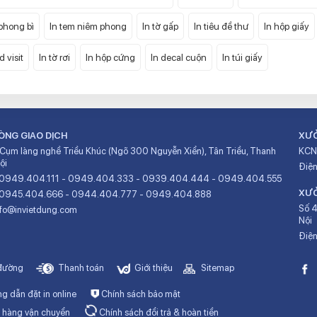
 phong bì
In tem niêm phong
In tờ gấp
In tiêu đề thư
In hộp giấy
d visit
In tờ rơi
In hộp cứng
In decal cuộn
In túi giấy
ÒNG GIAO DỊCH
XƯỞ
 Cụm làng nghề Triều Khúc (Ngõ 300 Nguyễn Xiển), Tân Triều, Thanh
KCN 
ội
Điện
0949.404.111
-
0949.404.333
-
0939.404.444
-
0949.404.555
XƯỞ
0945.404.666
-
0944.404.777
-
0949.404.888
Số 4
nfo@invietdung.com
Nội
Điện
đường
Thanh toán
Giới thiệu
Sitemap
 dẫn đặt in online
Chính sách bảo mật
 hàng vận chuyển
Chính sách đổi trả & hoàn tiền