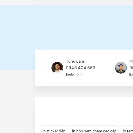
Tùng Lâm
P
0945.404.666
0
In sticker dán
In hộp nam châm cao cấp
In tem