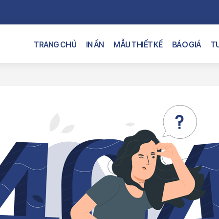
TRANG CHỦ
IN ẤN
MẪU THIẾT KẾ
BÁO GIÁ
TƯ