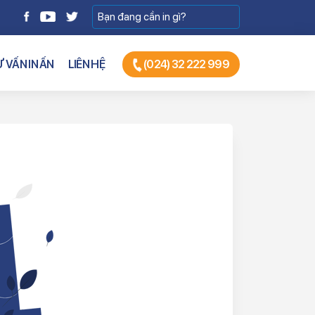
 VẤN IN ẤN
LIÊN HỆ
(024) 32 222 999