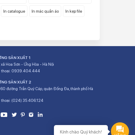
In catalogue
In mác quần áo
In kẹp file
NG SẢN XUẤT 1
xã Hoa Sơn - Ứng Hòa - Hà Nội
 thoại:
0939.404.444
NG SẢN XUẤT 2
60 đường Trần Quý Cáp, quận Đống Đa, thành phố Hà
 thoại:
(024) 35.406.124
Kính chào Quý khách!