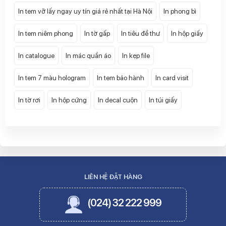
In tem vỡ lấy ngay uy tín giá rẻ nhất tại Hà Nội
In phong bì
In tem niêm phong
In tờ gấp
In tiêu đề thư
In hộp giấy
In catalogue
In mác quần áo
In kẹp file
In tem 7 màu hologram
In tem bảo hành
In card visit
In tờ rơi
In hộp cứng
In decal cuộn
In túi giấy
LIÊN HỆ ĐẶT HÀNG
(024) 32 222 999