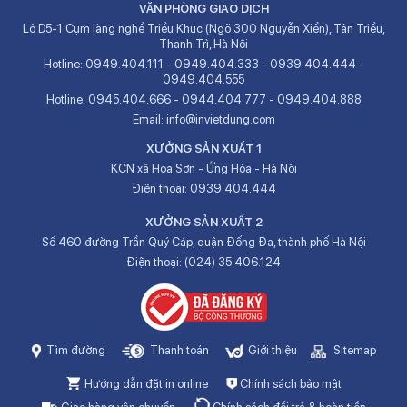
VĂN PHÒNG GIAO DỊCH
Lô D5-1 Cụm làng nghề Triều Khúc (Ngõ 300 Nguyễn Xiển), Tân Triều,
Thanh Trì, Hà Nội
Hotline:
0949.404.111
-
0949.404.333
-
0939.404.444
-
0949.404.555
Hotline:
0945.404.666
-
0944.404.777
-
0949.404.888
Email:
info@invietdung.com
XƯỞNG SẢN XUẤT 1
KCN xã Hoa Sơn - Ứng Hòa - Hà Nội
Điện thoại:
0939.404.444
XƯỞNG SẢN XUẤT 2
Số 460 đường Trần Quý Cáp, quận Đống Đa, thành phố Hà Nội
Điện thoại:
(024) 35.406.124
Tìm đường
Thanh toán
Giới thiệu
Sitemap
Hướng dẫn đặt in online
Chính sách bảo mật