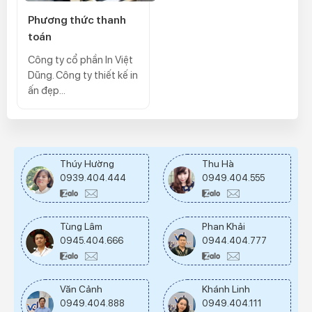
Phương thức thanh
toán
Công ty cổ phần In Việt
Dũng. Công ty thiết kế in
ấn đẹp...
Thúy Hường
Thu Hà
0939.404.444
0949.404.555
Tùng Lâm
Phan Khải
0945.404.666
0944.404.777
Văn Cảnh
Khánh Linh
0949.404.888
0949.404.111