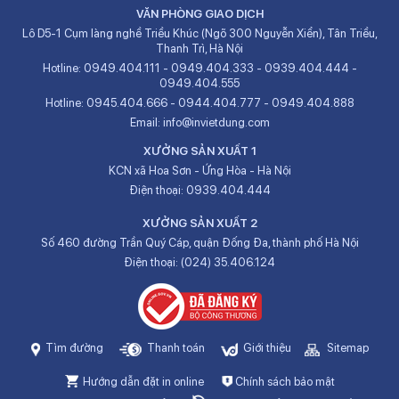
VĂN PHÒNG GIAO DỊCH
Lô D5-1 Cụm làng nghề Triều Khúc (Ngõ 300 Nguyễn Xiển), Tân Triều,
Thanh Trì, Hà Nội
Hotline:
0949.404.111
-
0949.404.333
-
0939.404.444
-
0949.404.555
Hotline:
0945.404.666
-
0944.404.777
-
0949.404.888
Email:
info@invietdung.com
XƯỞNG SẢN XUẤT 1
KCN xã Hoa Sơn - Ứng Hòa - Hà Nội
Điện thoại:
0939.404.444
XƯỞNG SẢN XUẤT 2
Số 460 đường Trần Quý Cáp, quận Đống Đa, thành phố Hà Nội
Điện thoại:
(024) 35.406.124
Tìm đường
Thanh toán
Giới thiệu
Sitemap
Hướng dẫn đặt in online
Chính sách bảo mật