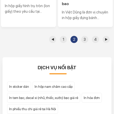
bao
In hộp giấy hình trụ tròn (lon
giấy) theo yêu cầu tại...
In Việt Dũng là đơn vị chuyên
in hộp giấy đựng bánh...
◀
1
2
3
4
▶
DỊCH VỤ NỔI BẬT
In sticker dán
In hộp nam châm cao cấp
In tem bạc, decal xi (nhũ, thiếc, xước) bạc giá rẻ
In hóa đơn
In phiếu thu chi giá rẻ tại Hà Nội