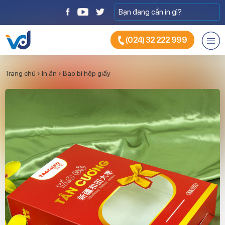
(024) 32 222 999
Trang chủ
›
In ấn
›
Bao bì hộp giấy