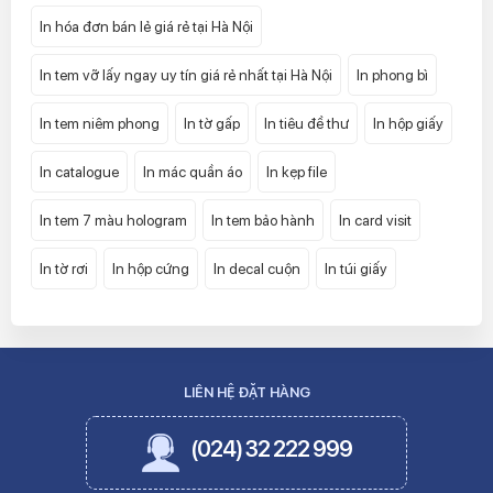
In hóa đơn bán lẻ giá rẻ tại Hà Nội
In tem vỡ lấy ngay uy tín giá rẻ nhất tại Hà Nội
In phong bì
In tem niêm phong
In tờ gấp
In tiêu đề thư
In hộp giấy
In catalogue
In mác quần áo
In kẹp file
In tem 7 màu hologram
In tem bảo hành
In card visit
In tờ rơi
In hộp cứng
In decal cuộn
In túi giấy
LIÊN HỆ ĐẶT HÀNG
(024) 32 222 999