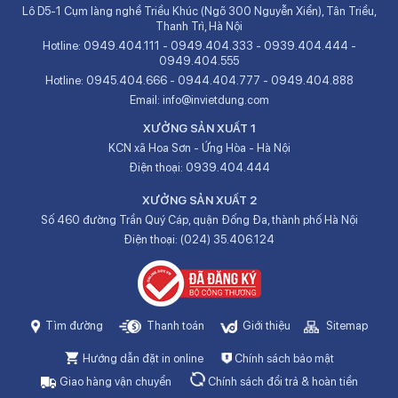
Lô D5-1 Cụm làng nghề Triều Khúc (Ngõ 300 Nguyễn Xiển), Tân Triều,
Thanh Trì, Hà Nội
Hotline:
0949.404.111
-
0949.404.333
-
0939.404.444
-
0949.404.555
Hotline:
0945.404.666
-
0944.404.777
-
0949.404.888
Email:
info@invietdung.com
XƯỞNG SẢN XUẤT 1
KCN xã Hoa Sơn - Ứng Hòa - Hà Nội
Điện thoại:
0939.404.444
XƯỞNG SẢN XUẤT 2
Số 460 đường Trần Quý Cáp, quận Đống Đa, thành phố Hà Nội
Điện thoại:
(024) 35.406.124
Tìm đường
Thanh toán
Giới thiệu
Sitemap
Hướng dẫn đặt in online
Chính sách bảo mật
Giao hàng vận chuyển
Chính sách đổi trả & hoàn tiền