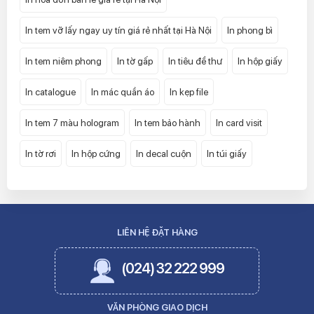
In tem vỡ lấy ngay uy tín giá rẻ nhất tại Hà Nội
In phong bì
In tem niêm phong
In tờ gấp
In tiêu đề thư
In hộp giấy
In catalogue
In mác quần áo
In kẹp file
In tem 7 màu hologram
In tem bảo hành
In card visit
In tờ rơi
In hộp cứng
In decal cuộn
In túi giấy
LIÊN HỆ ĐẶT HÀNG
(024) 32 222 999
VĂN PHÒNG GIAO DỊCH