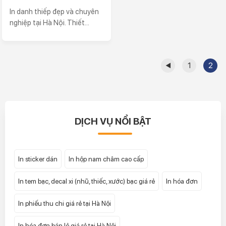
In danh thiếp đẹp và chuyên
nghiệp tại Hà Nội. Thiết...
◀
1
2
DỊCH VỤ NỔI BẬT
In sticker dán
In hộp nam châm cao cấp
In tem bạc, decal xi (nhũ, thiếc, xước) bạc giá rẻ
In hóa đơn
In phiếu thu chi giá rẻ tại Hà Nội
In hóa đơn bán lẻ giá rẻ tại Hà Nội