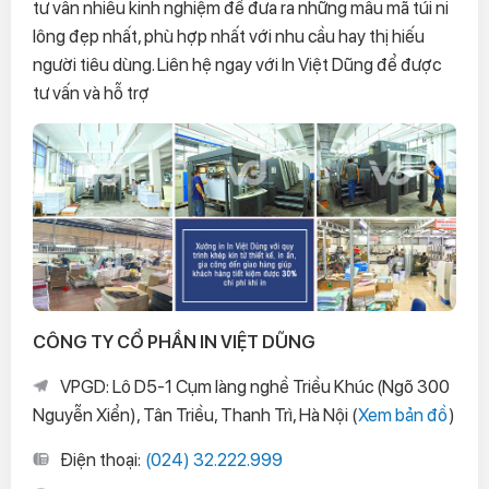
tư vấn nhiều kinh nghiệm để đưa ra những mẫu mã túi ni
lông đẹp nhất, phù hợp nhất với nhu cầu hay thị hiếu
người tiêu dùng. Liên hệ ngay với In Việt Dũng để được
tư vấn và hỗ trợ
CÔNG TY CỔ PHẦN IN VIỆT DŨNG
VPGD: Lô D5-1 Cụm làng nghề Triều Khúc (Ngõ 300
Nguyễn Xiển), Tân Triều, Thanh Trì, Hà Nội (
Xem bản đồ
)
Điện thoại:
(024) 32.222.999