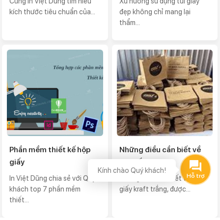
Cùng In Việt Dũng tìm hiểu
Xu hướng sử dụng túi giấy
kích thước tiêu chuẩn của...
đẹp không chỉ mang lại
thẩm...
Phần mềm thiết kế hộp
Những điều cần biết về
giấy
túi giấy Kraft
Kính chào Quý khách!
In Việt Dũng chia sẻ với Quý
Những điều cần biết về túi
khách top 7 phần mềm
giấy kraft trắng, được...
thiết...