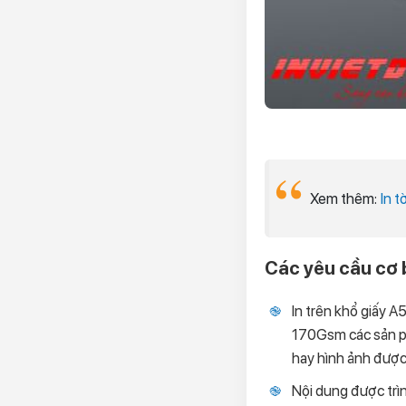
Xem thêm:
In t
Các yêu cầu cơ 
In trên khổ giấy A
170Gsm các sản ph
hay hình ảnh được 
Nội dung được trìn