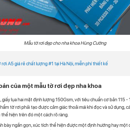
Mẫu tờ rơi đẹp cho nha khoa Hùng Cường
ờ rơi A5 giá rẻ chất lượng #1 tại Hà Nội, miễn phí thiết kế
bản của một mẫu tờ rơi đẹp nha khoa
5, giấy lụa hai mặt định lượng 150Gsm, với tiêu chuẩn cơ bản 115 -
ẩm tờ rơi phải tạo được cảm giác thoải mái khi đọc và sử dụng, c
thể hiện trên đó một cách rõ ràng.
h bày ngắn gọn, xúc tích thể hiện được một định hướng hay một ch