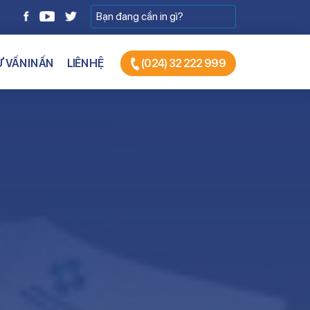
 VẤN IN ẤN
LIÊN HỆ
(024) 32 222 999