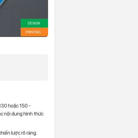
 130 hoặc 150 -
ác nội dung hình thức
iến lược rõ ràng.