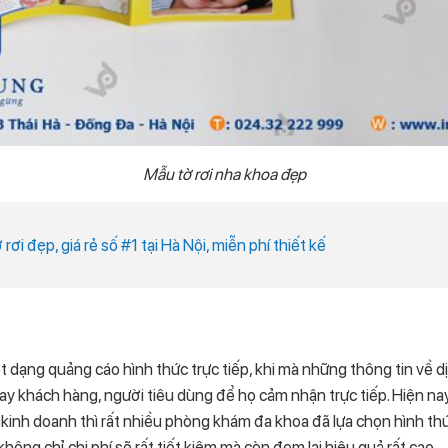
Mẫu tờ rơi nha khoa đẹp
ờ rơi đẹp, giá rẻ số #1 tại Hà Nội, miễn phí thiết kế
t dạng quảng cáo hình thức trực tiếp, khi mà những thông tin về 
ay khách hàng, người tiêu dùng để họ cảm nhận trực tiếp. Hiện na
 kinh doanh thì rất nhiều phòng khám đa khoa đã lựa chọn hình t
 không chỉ chi phí sẽ rất tiết kiệm mà còn đem lại hiệu quả rất cao.