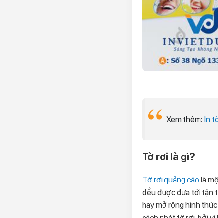
Xem thêm:
In t
Tờ rơi là gì?
Tờ rơi quảng cáo
là mộ
đều được đưa tới tận t
hay mở rộng hình thức
cách phát tờ rơi, bởi vì