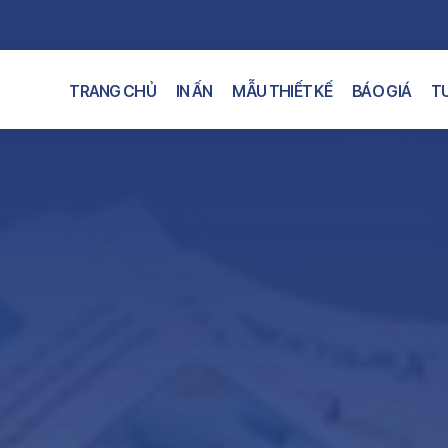
TRANG CHỦ
IN ẤN
MẪU THIẾT KẾ
BÁO GIÁ
TƯ