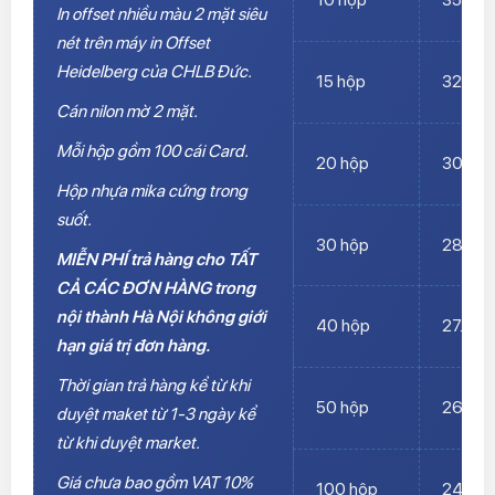
In offset nhiều màu 2 mặt siêu
nét trên máy in Offset
Heidelberg của CHLB Đức.
15 hộp
32.00
Cán nilon mờ 2 mặt.
Mỗi hộp gồm 100 cái Card.
20 hộp
30.00
Hộp nhựa mika cứng trong
suốt.
30 hộp
28.00
MIỄN PHÍ trả hàng cho TẤT
CẢ CÁC ĐƠN HÀNG trong
nội thành Hà Nội không giới
40 hộp
27.000
hạn giá trị đơn hàng.
Thời gian trả hàng kể từ khi
50 hộp
26.00
duyệt maket từ 1-3 ngày kể
từ khi duyệt market.
Giá chưa bao gồm VAT 10%
100 hộp
24.00