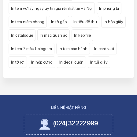
In tem vỡ lấy ngay uy tín giá rẻ nhất tại Hà Nội
In phong bì
In tem niêm phong
In tờ gấp
In tiêu đề thư
In hộp giấy
In catalogue
In mác quần áo
In kẹp file
In tem 7 màu hologram
In tem bảo hành
In card visit
In tờ rơi
In hộp cứng
In decal cuộn
In túi giấy
LIÊN HỆ ĐẶT HÀNG
(024) 32 222 999