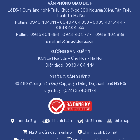
VĂN PHÒNG GIAO DỊCH
Lô D5-1 Cụm làng nghề Triều Khúc (Ngõ 300 Nguyễn Xiển), Tân Triều,
Thanh Trì, Hà Nội
Hotline:
0949.404.111
-
0949.404.333
-
0939.404.444
-
0949.404.555
Hotline:
0945.404.666
-
0944.404.777
-
0949.404.888
Email:
info@invietdung.com
XƯỞNG SẢN XUẤT 1
KCN xã Hoa Sơn - Ứng Hòa - Hà Nội
Điện thoại:
0939.404.444
XƯỞNG SẢN XUẤT 2
Số 460 đường Trần Quý Cáp, quận Đống Đa, thành phố Hà Nội
Điện thoại:
(024) 35.406.124
Tìm đường
Thanh toán
Giới thiệu
Sitemap
Hướng dẫn đặt in online
Chính sách bảo mật