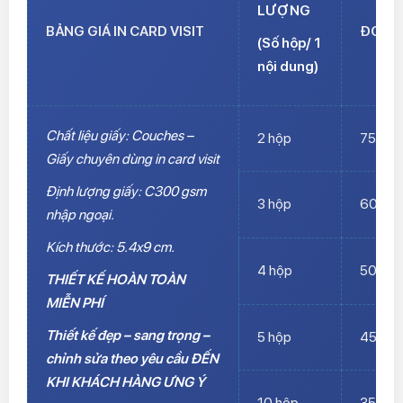
LƯỢNG
BẢNG GIÁ IN CARD VISIT
ĐƠN G
(Số hộp/ 1
nội dung)
Chất liệu giấy: Couches –
2 hộp
75.00
Giấy chuyên dùng in card visit
Định lượng giấy: C300 gsm
3 hộp
60.00
nhập ngoại.
Kích thước: 5.4x9 cm.
4 hộp
50.00
THIẾT KẾ HOÀN TOÀN
MIỄN PHÍ
Thiết kế đẹp – sang trọng –
5 hộp
45.00
chỉnh sửa theo yêu cầu ĐẾN
KHI KHÁCH HÀNG ƯNG Ý
10 hộp
35.00