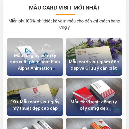
MẪU CARD VISIT MỚI NHẤT
Miễn phí 100% phí thiết kế và in mẫu cho đến khi khách hàng
ưng ý
Mẫu túi giấy công ty
sản xuất phim hoạt hình
Mẫu card visit giám đốc
Alpha Animation
đẹp và 6 lưu ý cần biết
Mẫu card visit công ty
19+ Mẫu card visit giấy
xây dựng đẹp
mỹ thuật đẹp cao cấp