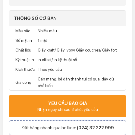
THÔNG SỐ CƠ BẢN
Màu sắc
Nhiều màu
Số mặt in
1 mặt
Chất liệu
Giấy kraft/ Giấy Ivory/ Giấy couches/ Giấy fort
Kỹ thuật in
In offset/ In kỹ thuật số
Kích thước
Theo yêu cầu
Cán màng, bế dán thành túi có quai dây dù
Gia công
phổ biến
YÊU CẦU BÁO GIÁ
Nhận ngay chỉ sau 3 phút yêu cầu
Đặt hàng nhanh qua hotline:
(024) 32 222 999