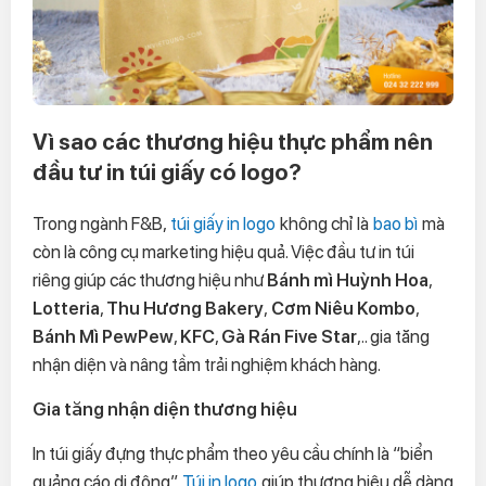
Vì sao các thương hiệu thực phẩm nên
đầu tư in túi giấy có logo?
Trong ngành F&B,
túi giấy in logo
không chỉ là
bao bì
mà
còn là công cụ marketing hiệu quả. Việc đầu tư in túi
riêng giúp các thương hiệu như
Bánh mì Huỳnh Hoa
,
Lotteria
,
Thu Hương Bakery
,
Cơm Niêu Kombo
,
Bánh Mì PewPew
,
KFC
,
Gà Rán Five Star
,.. gia tăng
nhận diện và nâng tầm trải nghiệm khách hàng.
Gia tăng nhận diện thương hiệu
In túi giấy đựng thực phẩm theo yêu cầu chính là “biển
quảng cáo di động”.
Túi in logo
giúp thương hiệu dễ dàng