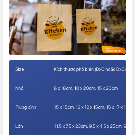
Size
Kích thước phổ biến (DxC hoặc DxCxR)
Nhỏ
8 x 18cm; 10 x 20cm; 15 x 20cm
Trung bình
15 x 15cm; 13 x 12 x 15cm; 15 x 17 x 17cm
Lớn
11.5 x 7.5 x 23cm; 9.5 x 4.5 x 25cm; 9 x 