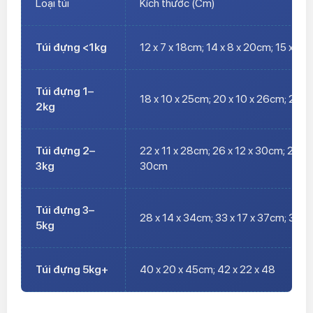
Loại túi
Kích thước (Cm)
Túi đựng <1kg
12 x 7 x 18cm; 14 x 8 x 20cm; 15 x 8 
Túi đựng 1–
18 x 10 x 25cm; 20 x 10 x 26cm; 21 x
2kg
Túi đựng 2–
22 x 11 x 28cm; 26 x 12 x 30cm; 28 x 
3kg
30cm
Túi đựng 3–
28 x 14 x 34cm; 33 x 17 x 37cm; 35 x 
5kg
Túi đựng 5kg+
40 x 20 x 45cm; 42 x 22 x 48