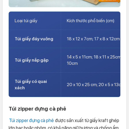
Loại túi giấy
Kích thước phổ biến (cm)
Túi giấy đáy vuông
18 x 12 x 7cm; 17 x 8 x 12cm ; 16
14 x 5 x 11cm; 18 x 11 x 25cm; 15 
Túi giấy nắp gập
10cm
Túi giấy có quai
20 x 10 x 25 cm; 20 x 5 x 13cm; 
xách
Túi zipper đựng cà phê
Túi zipper đựng cà phê
được sản xuất từ giấy kraft ghép
lớp bạc hoặc nhôm, có khả năng giữ hương và chống ẩm