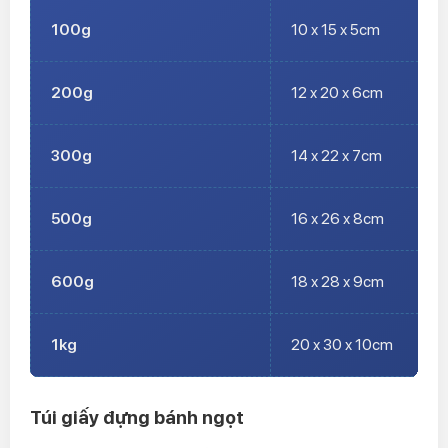
100g
10 x 15 x 5cm
200g
12 x 20 x 6cm
300g
14 x 22 x 7cm
500g
16 x 26 x 8cm
600g
18 x 28 x 9cm
1kg
20 x 30 x 10cm
Túi giấy đựng bánh ngọt