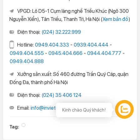
VPGD: Lô D5-1 Cụm làng nghề Triều Khúc (Ngõ 300
Nguyễn Xiển), Tân Triều, Thanh Trì, Hà Nội (
Xem bản đồ
)
Điện thoại:
(024) 32.222.999
Hotline:
0949.404.333
-
0939.404.444
-
0949.404.555
-
0945.404.666
-
0944.404.777
-
0949.404.888
Xưởng sản xuất: Số 460 đường Trần Quý Cáp, quận
Đống Đa, thành phố Hà Nội
Điện thoại:
(024) 35 406 124
Email:
info@invietdung.com
Hỗ trợ
Tag: