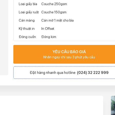
Loại giấy bìa
Couche 250gsm
Loại giấy ruột
Couche 150gsm
Cán màng
Cán mờ 1 mặt cho bìa
Kỹ thuật in
In Offset
Đóng cuốn
Đóng kim
YÊU CẦU BÁO GIÁ
Nhận ngay chỉ sau 3 phút yêu cầu
Đặt hàng nhanh qua hotline:
(024) 32 222 999