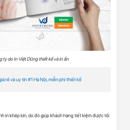
ty do In Việt Dũng thiết kế và in ấn
giá rẻ và uy tín #1 Hà Nội, miễn phí thiết kế
nh in khép kín; do đó giúp khách hàng tiết kiệm được tối