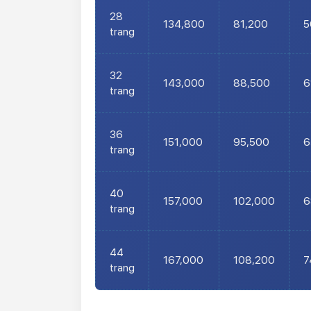
28
134,800
81,200
5
trang
32
143,000
88,500
6
trang
36
151,000
95,500
6
trang
40
157,000
102,000
6
trang
44
167,000
108,200
7
trang