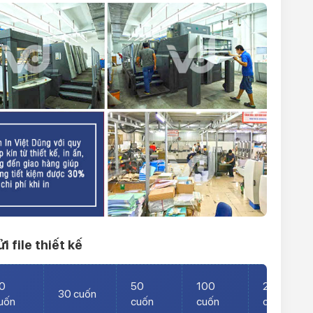
 file thiết kế
0
50
100
200
30 cuốn
uốn
cuốn
cuốn
cuốn