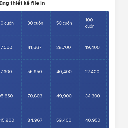
ũng thiết kế file in
100
200
20 cuốn
30 cuốn
50 cuốn
cuốn
cuốn
57,000
41,667
28,700
19,400
14,700
77,300
55,950
40,400
27,400
21,300
95,650
70,803
49,900
34,300
26,300
115,800
84,967
59,400
40,950
31,100