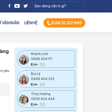
 VẤN IN ẤN
LIÊN HỆ
(024) 32 222 999
hàng
Khánh Linh
0949.404.111
heo yêu
Bùi Lệ
0949.404.333
Thúy Hường
0939.404.444