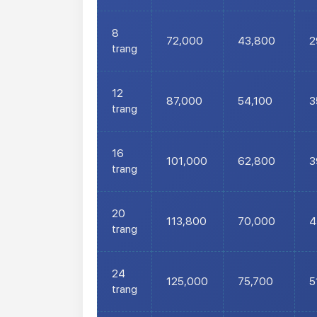
8
72,000
43,800
2
trang
12
87,000
54,100
3
trang
16
101,000
62,800
3
trang
20
113,800
70,000
4
trang
24
125,000
75,700
5
trang