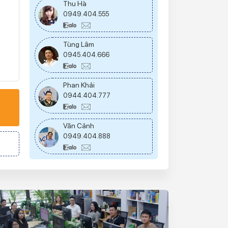
Thu Hà
0949.404.555
Tùng Lâm
0945.404.666
Phan Khải
0944.404.777
Văn Cảnh
0949.404.888