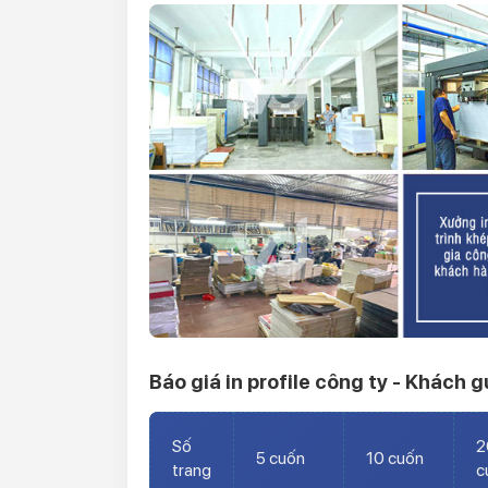
Báo giá in profile công ty -
Khách gửi
Số
2
5 cuốn
10 cuốn
trang
c