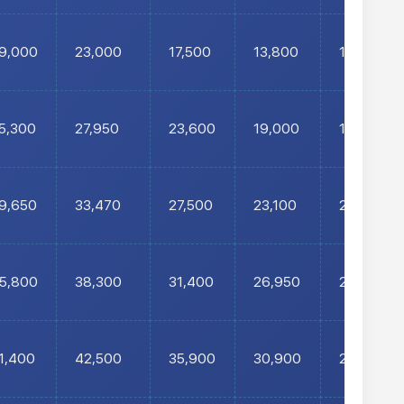
9,000
23,000
17,500
13,800
11,900
5,300
27,950
23,600
19,000
17,100
9,650
33,470
27,500
23,100
20,700
5,800
38,300
31,400
26,950
24,100
1,400
42,500
35,900
30,900
28,100