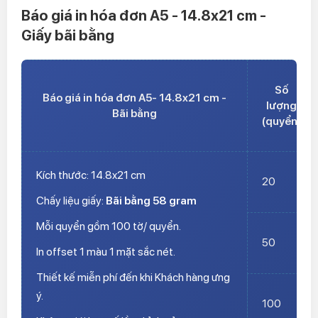
Báo giá in hóa đơn A5 - 14.8x21 cm -
Giấy bãi bằng
Số
Báo giá in hóa đơn A5- 14.8x21 cm -
lượng
Bãi bằng
(quyển)
Kích thước: 14.8x21 cm
20
Chấy liệu giấy:
Bãi bằng 58 gram
Mỗi quyển gồm 100 tờ/ quyển.
50
In offset 1 màu 1 mặt sắc nét.
Thiết kế miễn phí đến khi Khách hàng ưng
ý.
100