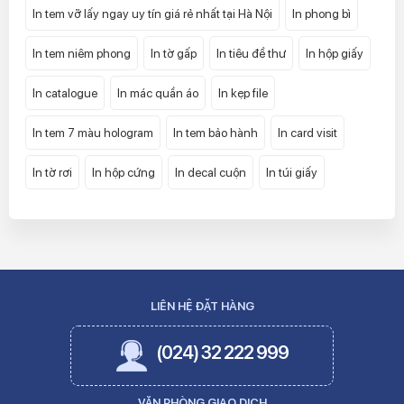
In tem vỡ lấy ngay uy tín giá rẻ nhất tại Hà Nội
In phong bì
In tem niêm phong
In tờ gấp
In tiêu đề thư
In hộp giấy
In catalogue
In mác quần áo
In kẹp file
In tem 7 màu hologram
In tem bảo hành
In card visit
In tờ rơi
In hộp cứng
In decal cuộn
In túi giấy
LIÊN HỆ ĐẶT HÀNG
(024) 32 222 999
VĂN PHÒNG GIAO DỊCH