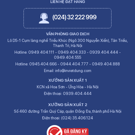
LIÊN HỆ ĐẶT HÀNG
(024) 32 222 999
VĂN PHÒNG GIAO DỊCH
Lô D5-1 Cụm làng nghề Triều Khúc (Ngõ 300 Nguyễn Xiển), Tân Triều,
Thanh Trì, Hà Nội
Hotline:
0949.404.111
-
0949.404.333
-
0939.404.444
-
0949.404.555
Hotline:
0945.404.666
-
0944.404.777
-
0949.404.888
Email:
info@invietdung.com
XƯỞNG SẢN XUẤT 1
KCN xã Hoa Sơn - Ứng Hòa - Hà Nội
Điện thoại:
0939.404.444
XƯỞNG SẢN XUẤT 2
Số 460 đường Trần Quý Cáp, quận Đống Đa, thành phố Hà Nội
Điện thoại:
(024) 35.406.124