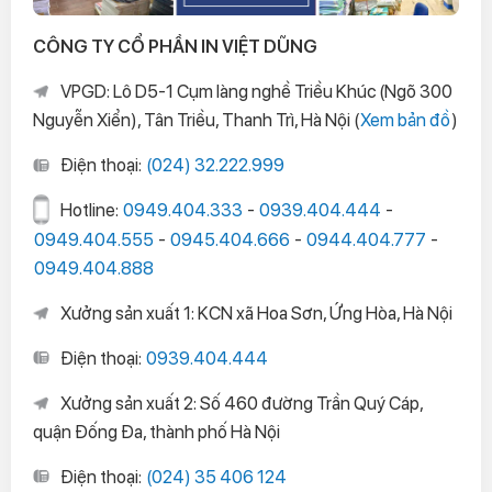
CÔNG TY CỔ PHẦN IN VIỆT DŨNG
VPGD: Lô D5-1 Cụm làng nghề Triều Khúc (Ngõ 300
Nguyễn Xiển), Tân Triều, Thanh Trì, Hà Nội (
Xem bản đồ
)
Điện thoại:
(024) 32.222.999
Hotline:
0949.404.333
-
0939.404.444
-
0949.404.555
-
0945.404.666
-
0944.404.777
-
0949.404.888
Xưởng sản xuất 1: KCN xã Hoa Sơn, Ứng Hòa, Hà Nội
Điện thoại:
0939.404.444
Xưởng sản xuất 2: Số 460 đường Trần Quý Cáp,
quận Đống Đa, thành phố Hà Nội
Điện thoại:
(024) 35 406 124