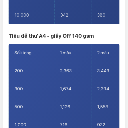
10,000
342
380
Tiêu đề thư A4 - giấy Off 140 gsm
Số lượng
1 màu
2 màu
200
2,363
3,443
300
1,674
2,394
500
1,126
1,558
1,000
716
932