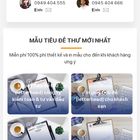
0949.404.555
0945.404.666
MẪU TIÊU ĐỀ THƯ MỚI NHẤT
Miễn phí 100% phí thiết kế và in mẫu cho đến khi khách hàng
ưng ý
In giấy tiêu đề thư
(letterhead) công ty
In giấy tiêu đề
kiểm toán & tư vấn đầu
(letterhead) cho khách
tư
sạn