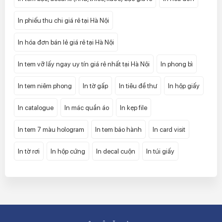
In phiếu thu chi giá rẻ tại Hà Nội
In hóa đơn bán lẻ giá rẻ tại Hà Nội
In tem vỡ lấy ngay uy tín giá rẻ nhất tại Hà Nội
In phong bì
In tem niêm phong
In tờ gấp
In tiêu đề thư
In hộp giấy
In catalogue
In mác quần áo
In kẹp file
In tem 7 màu hologram
In tem bảo hành
In card visit
In tờ rơi
In hộp cứng
In decal cuộn
In túi giấy