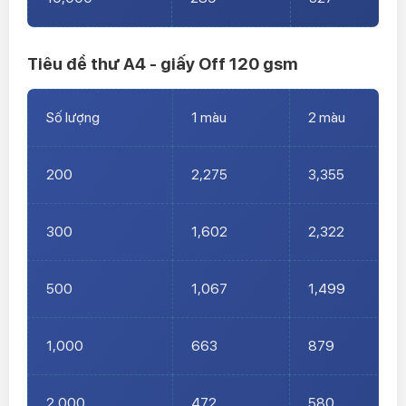
Tiêu đề thư A4 - giấy Off 120 gsm
Số lượng
1 màu
2 màu
200
2,275
3,355
300
1,602
2,322
500
1,067
1,499
1,000
663
879
2,000
472
580