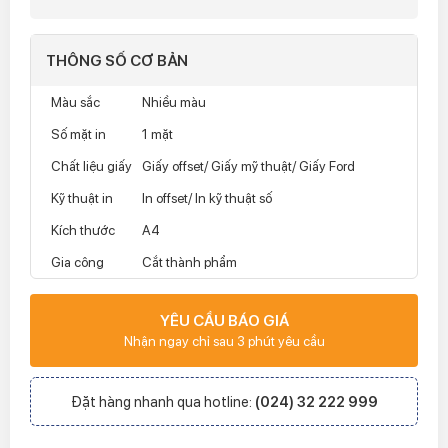
THÔNG SỐ CƠ BẢN
Màu sắc
Nhiều màu
Số mặt in
1 mặt
Chất liệu giấy
Giấy offset/ Giấy mỹ thuật/ Giấy Ford
Kỹ thuật in
In offset/ In kỹ thuật số
Kích thước
A4
Gia công
Cắt thành phẩm
YÊU CẦU BÁO GIÁ
Nhận ngay chỉ sau 3 phút yêu cầu
Đặt hàng nhanh qua hotline:
(024) 32 222 999