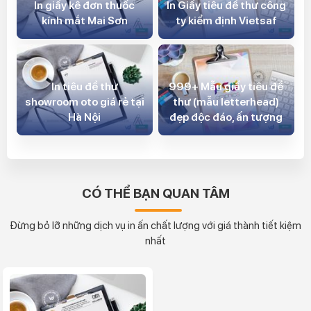
In giấy kê đơn thuốc
In Giấy tiêu đề thư công
kính mắt Mai Sơn
ty kiểm định Vietsaf
In tiêu đề thư
999+ Mẫu giấy tiêu đề
showroom oto giá rẻ tại
thư (mẫu letterhead)
Hà Nội
đẹp độc đáo, ấn tượng
CÓ THỂ BẠN QUAN TÂM
Đừng bỏ lỡ những dịch vụ in ấn chất lượng với giá thành tiết kiệm
nhất