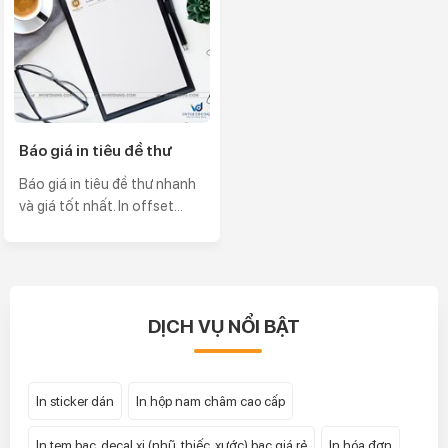
Báo giá in tiêu đề thư
Báo giá in tiêu đề thư nhanh
và giá tốt nhất. In offset...
DỊCH VỤ NỔI BẬT
In sticker dán
In hộp nam châm cao cấp
In tem bạc, decal xi (nhũ, thiếc, xước) bạc giá rẻ
In hóa đơn