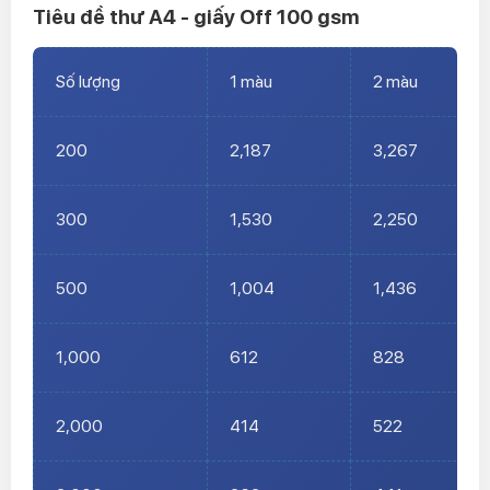
Tiêu đề thư A4 - giấy Off 100 gsm
Số lượng
1 màu
2 màu
200
2,187
3,267
300
1,530
2,250
500
1,004
1,436
1,000
612
828
2,000
414
522