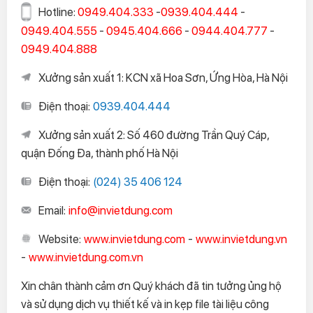
Hotline:
0949.404.333
-
0939.404.444
-
0949.404.555
-
0945.404.666
-
0944.404.777
-
0949.404.888
Xưởng sản xuất 1: KCN xã Hoa Sơn, Ứng Hòa, Hà Nội
Điện thoại:
0939.404.444
Xưởng sản xuất 2: Số 460 đường Trần Quý Cáp,
quận Đống Đa, thành phố Hà Nội
Điện thoại:
(024) 35 406 124
Email:
info@invietdung.com
Website:
www.invietdung.com
-
www.invietdung.vn
-
www.invietdung.com.vn
Xin chân thành cảm ơn Quý khách đã tin tưởng ủng hộ
và sử dụng dịch vụ thiết kế và in kẹp file tài liệu công