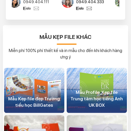
0949.404.333
0939.404.444
MẪU KẸP FILE KHÁC
Miễn phí 100% phí thiết kế và in mẫu cho đến khi khách hàng
ưng ý
Mẫu Profile, Kẹp file
Mẫu Kẹp file đẹp Trường
Trung tâm học tiếng Anh
tiểu học BillGates
UK BOX