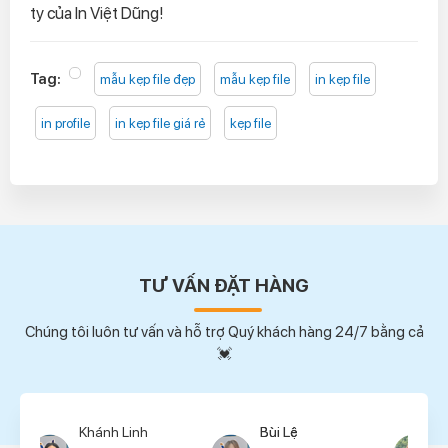
ty của In Việt Dũng!
Tag:
mẫu kẹp file đẹp
mẫu kẹp file
in kẹp file
in profile
in kẹp file giá rẻ
kẹp file
TƯ VẤN ĐẶT HÀNG
Chúng tôi luôn tư vấn và hỗ trợ Quý khách hàng 24/7 bằng cả
💓
Bùi Lệ
Thúy Hường