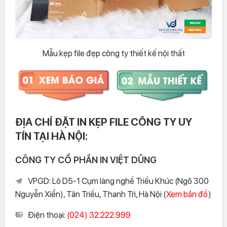
Mẫu kẹp file đẹp công ty thiết kế nội thất
ĐỊA CHỈ ĐẶT IN KẸP FILE CÔNG TY UY
TÍN TẠI HÀ NỘI:
CÔNG TY CỔ PHẦN IN VIỆT DŨNG
VPGD: Lô D5-1 Cụm làng nghề Triều Khúc (Ngõ 300
Nguyễn Xiển), Tân Triều, Thanh Trì, Hà Nội (
Xem bản đồ
)
Điện thoại:
(024) 32.222.999