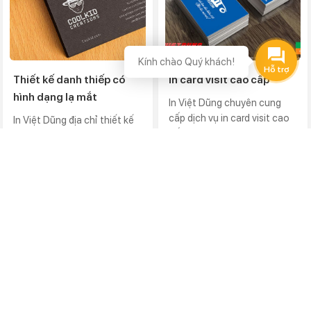
Kính chào Quý khách!
Thiết kế danh thiếp có
In card visit cao cấp
hình dạng lạ mắt
In Việt Dũng chuyên cung
cấp dịch vụ in card visit cao
In Việt Dũng địa chỉ thiết kế
cấp...
danh thiếp hình dạng lạ...
DỊCH VỤ NỔI BẬT
In sticker dán
In hộp nam châm cao cấp
In tem bạc, decal xi (nhũ, thiếc, xước) bạc giá rẻ
In hóa đơn