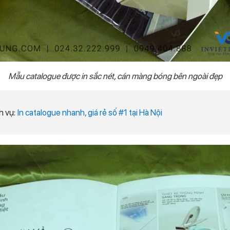
Mẫu catalogue được in sắc nét, cán màng bóng bên ngoài đẹp
h vụ:
In catalogue nhanh, giá rẻ số #1 tại Hà Nội