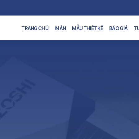
TRANG CHỦ
IN ẤN
MẪU THIẾT KẾ
BÁO GIÁ
TƯ