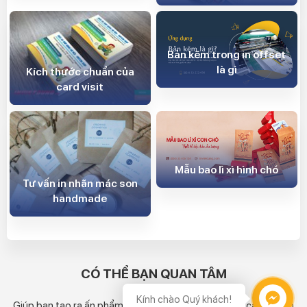
Bản kẽm trong in offset
là gì
Kích thước chuẩn của
card visit
Mẫu bao lì xì hình chó
Tư vấn in nhãn mác son
handmade
CÓ THỂ BẠN QUAN TÂM
Kính chào Quý khách!
Giúp bạn tạo ra ấn phẩm phù hợp nhất với giá thành cạnh tranh