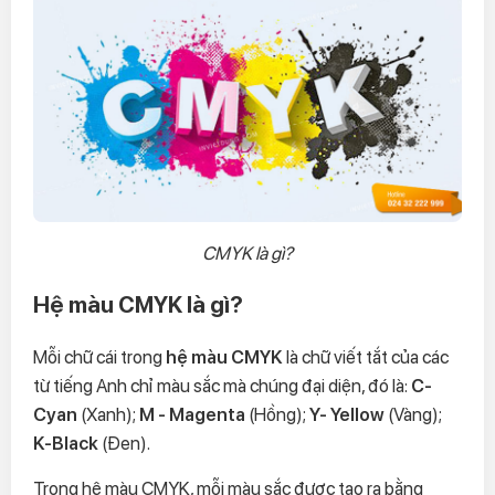
CMYK là gì?
Hệ màu CMYK là gì?
Mỗi chữ cái trong
hệ màu CMYK
là chữ viết tắt của các
từ tiếng Anh chỉ màu sắc mà chúng đại diện, đó là:
C-
Cyan
(Xanh);
M - Magenta
(Hồng);
Y- Yellow
(Vàng);
K-Black
(Đen).
Trong hệ màu CMYK, mỗi màu sắc được tạo ra bằng