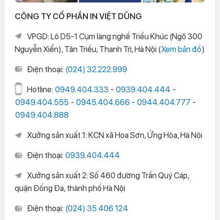
CÔNG TY CỔ PHẦN IN VIỆT DŨNG
VPGD: Lô D5-1 Cụm làng nghề Triều Khúc (Ngõ 300
Nguyễn Xiển), Tân Triều, Thanh Trì, Hà Nội (
Xem bản đồ
)
Điện thoại:
(024) 32.222.999
Hotline:
0949.404.333
-
0939.404.444
-
0949.404.555
-
0945.404.666
-
0944.404.777
-
0949.404.888
Xưởng sản xuất 1: KCN xã Hoa Sơn, Ứng Hòa, Hà Nội
Điện thoại:
0939.404.444
Xưởng sản xuất 2: Số 460 đường Trần Quý Cáp,
quận Đống Đa, thành phố Hà Nội
Điện thoại:
(024) 35 406 124