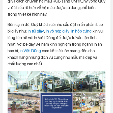
gì và cách chuyển hệ màu RGB sang CMYK, hy vọng Quý
vị đã hiểu rõ hơn về hệ màu được sử dụng phổ biến
trong thiết kế hiện nay.
Bên cạnh đó, Quý khách có nhu cầu đặt in ấn phẩm bao
bì giấy như:
In túi giấy
,
in vỏ hộp giấy
,
in hộp cứng
xin vui
lòng liên hệ với In Việt Dũng để được tư vấn tận tình
nhất. Với bề dày 9+ năm kinh nghiệm trong ngành in ấn
bao bì,
In Việt Dũng
cam kết sẽ luôn mang đến cho
khách hàng những dịch vụ cũng như mẫu mã đẹp và
chất lượng cao nhất.