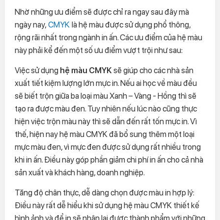
Nhờ những ưu điểm sẽ được chỉ ra ngay sau đây mà
ngày nay,
CMYK
là hệ màu được sử dụng phổ thông,
rộng rãi nhất trong ngành in ấn. Các ưu điểm của hệ màu
này phải kể đến một số ưu điểm vượt trội như sau:
Việc sử dụng
hệ màu CMYK
sẽ giúp cho các nhà sản
xuất tiết kiệm lượng lớn mực in. Nếu ai học về màu đều
sẽ biết trộn giữa ba loại màu Xanh – Vàng - Hồng thì sẽ
tạo ra được màu đen. Tuy nhiên nếu lúc nào cũng thực
hiện việc trộn màu này thì sẽ dẫn đến rất tốn mực in. Vì
thế, hiện nay hệ màu CMYK đã bổ sung thêm một loại
mực màu đen, vì mực đen được sử dụng rất nhiều trong
khi in ấn. Điều này góp phần giảm chi phí in ấn cho cả nhà
sản xuất và khách hàng, doanh nghiệp.
Tăng độ chân thực, dễ dàng chọn được màu in hợp lý:
Điều này rất dễ hiểu khi sử dụng hệ màu CMYK thiết kế
hình ảnh và để in sẽ nhận lại được thành phẩm với những