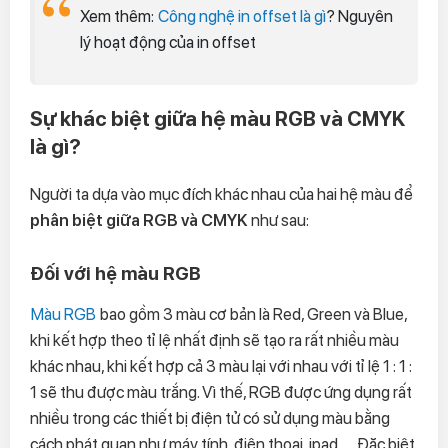
Xem thêm:
Công nghệ in offset là gì
? Nguyên
lý hoạt động của in offset
Sự khác biệt giữa hệ màu RGB và CMYK
là gì?
Người ta dựa vào mục đích khác nhau của hai hệ màu để
phân biệt giữa RGB và CMYK
như sau:
Đối với hệ màu RGB
Màu RGB
bao gồm 3 màu cơ bản là Red, Green và Blue,
khi kết hợp theo tỉ lệ nhất định sẽ tạo ra rất nhiều màu
khác nhau, khi kết hợp cả 3 màu lại với nhau với tỉ lệ 1 : 1 :
1 sẽ thu được màu trắng. Vì thế, RGB được ứng dụng rất
nhiều trong các thiết bị điện tử có sử dụng màu bằng
cách phát quan như máy tính, điện thoại, ipad….. Đặc biệt