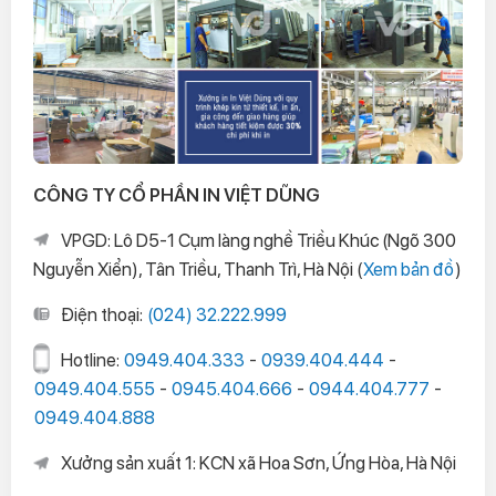
CÔNG TY CỔ PHẦN IN VIỆT DŨNG
VPGD: Lô D5-1 Cụm làng nghề Triều Khúc (Ngõ 300
Nguyễn Xiển), Tân Triều, Thanh Trì, Hà Nội (
Xem bản đồ
)
Điện thoại:
(024) 32.222.999
Hotline:
0949.404.333
-
0939.404.444
-
0949.404.555
-
0945.404.666
-
0944.404.777
-
0949.404.888
Xưởng sản xuất 1: KCN xã Hoa Sơn, Ứng Hòa, Hà Nội