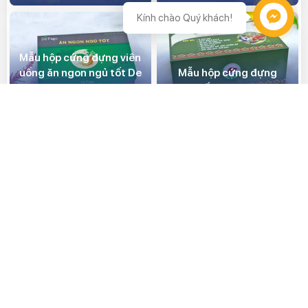
Kính chào Quý khách!
Hỗ trợ
Mẫu hộp cứng đựng viên
uống ăn ngon ngủ tốt De
Mẫu hộp cứng đựng
Pago
thuốc Gan A Súa
Mẫu túi giấy thương hiệu
Mẫu hộp cứng đựng kem
trà sữa ZangTee
trị nám Natural Beauty
CÓ THỂ BẠN QUAN TÂM
Giúp bạn tạo ra ấn phẩm phù hợp nhất với giá thành cạnh tranh