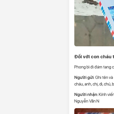
Đối với con cháu 
Phong bì đi đám tang c
Người gửi
: Ghi tên v
cháu, anh, chị, dì, chú
Người nhận
: Kính vi
Nguyễn Văn N