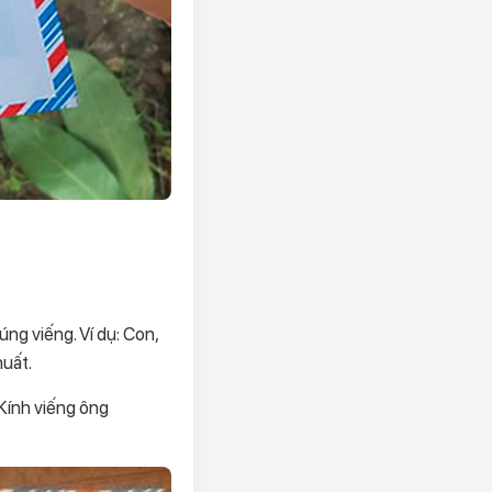
úng viếng. Ví dụ: Con,
huất.
 Kính viếng ông