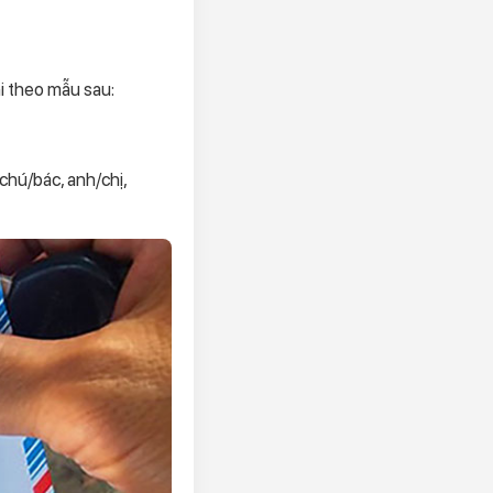
i theo mẫu sau:
 chú/bác, anh/chị,