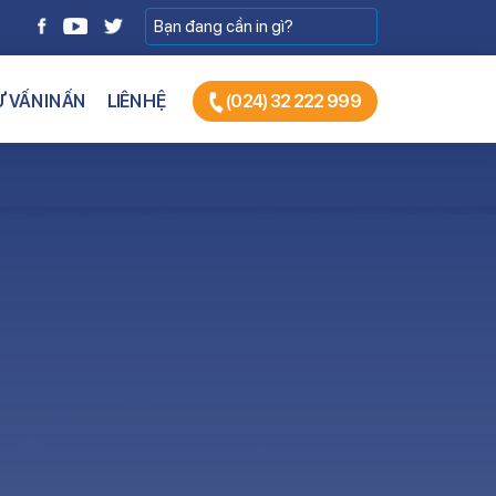
 VẤN IN ẤN
LIÊN HỆ
(024) 32 222 999