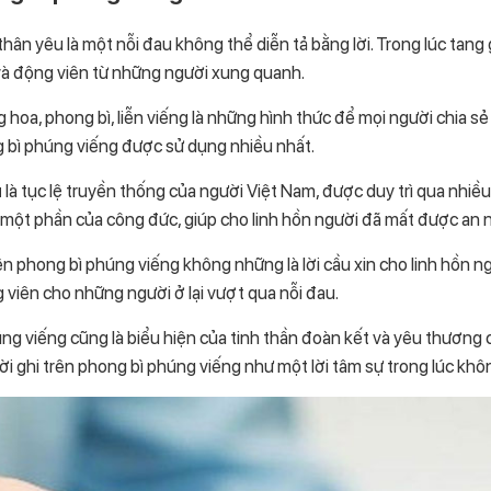
hân yêu là một nỗi đau không thể diễn tả bằng lời. Trong lúc tang 
i và động viên từ những người xung quanh.
hoa, phong bì, liễn viếng là những hình thức để mọi người chia sẻ 
 bì phúng viếng được sử dụng nhiều nhất.
u
là tục lệ truyền thống của người Việt Nam, được duy trì qua nhiề
 một phần của công đức, giúp cho linh hồn người đã mất được an n
ên phong bì phúng viếng không những là lời cầu xin cho linh hồn 
g viên cho những người ở lại vượt qua nỗi đau.
ng viếng cũng là biểu hiện của tinh thần đoàn kết và yêu thương củ
lời ghi trên phong bì phúng viếng như một lời tâm sự trong lúc khô