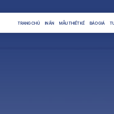
TRANG CHỦ
IN ẤN
MẪU THIẾT KẾ
BÁO GIÁ
TƯ