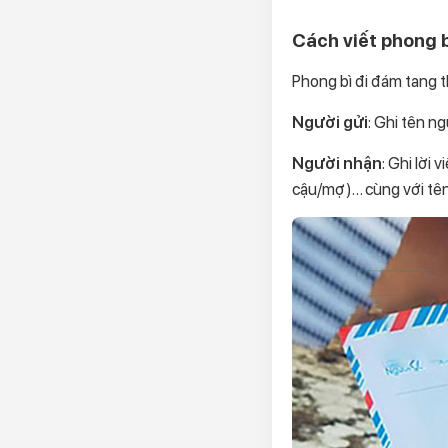
Cách viết phong 
Phong bì đi đám tang t
Người gửi
: Ghi tên n
Người nhận
: Ghi lời
cậu/mợ)… cùng với tê