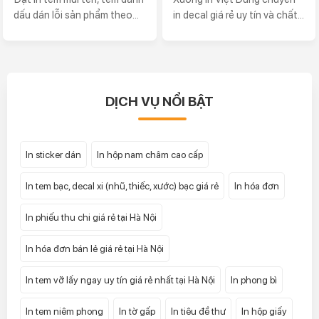
dấu dán lỗi sản phẩm theo...
in decal giá rẻ uy tín và chất...
DỊCH VỤ NỔI BẬT
In sticker dán
In hộp nam châm cao cấp
In tem bạc, decal xi (nhũ, thiếc, xước) bạc giá rẻ
In hóa đơn
In phiếu thu chi giá rẻ tại Hà Nội
In hóa đơn bán lẻ giá rẻ tại Hà Nội
In tem vỡ lấy ngay uy tín giá rẻ nhất tại Hà Nội
In phong bì
In tem niêm phong
In tờ gấp
In tiêu đề thư
In hộp giấy