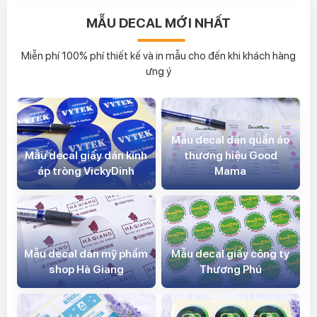
MẪU DECAL MỚI NHẤT
Miễn phí 100% phí thiết kế và in mẫu cho đến khi khách hàng
ưng ý
Mẫu decal dán quần áo
Mẫu decal giấy dán kính
thương hiệu Good
áp tròng VickyDinh
Mama
Mẫu decal dán mỹ phẩm
Mẫu decal giấy công ty
shop Hà Giang
Thương Phú