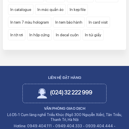
In catalogue
In mác quần áo
In kẹp file
In tem 7 màu hologram
In tem bảo hành
In card visit
In tờ rơi
In hộp cứng
In decal cuộn
In túi giấy
LIÊN HỆ ĐẶT HÀNG
(024) 32 222 999
VĂN PHÒNG GIAO DỊCH
Lô D5-1 Cụm làng nghề Triều Khúc (Ngõ 300 Nguyễn Xiển), Tân Triều,
Thanh Trì, Hà Nội
Hotline:
0949.404.111
-
0949.404.333
-
0939.404.444
-