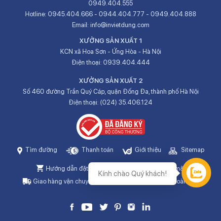
0949.404.555
Hotline:
0945.404.666
-
0944.404.777
-
0949.404.888
Email:
info@invietdung.com
XƯỞNG SẢN XUẤT 1
KCN xã Hoa Sơn - Ứng Hòa - Hà Nội
Điện thoại:
0939.404.444
XƯỞNG SẢN XUẤT 2
Số 460 đường Trần Quý Cáp, quận Đống Đa, thành phố Hà Nội
Điện thoại:
(024) 35.406.124
Tìm đường
Thanh toán
Giới thiệu
Sitemap
Hướng dẫn đặt in online
Chính sách bảo mật
Hỗ trợ
Giao hàng vận chuyển
Chính sách đổi trả & hoàn tiền