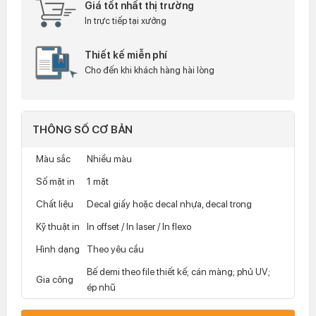
Giá tốt nhất thị trường
In trực tiếp tại xưởng
Thiết kế miễn phí
Cho đến khi khách hàng hài lòng
THÔNG SỐ CƠ BẢN
Màu sắc
Nhiều màu
Số mặt in
1 mặt
Chất liệu
Decal giấy hoặc decal nhựa, decal trong
Kỹ thuật in
In offset / In laser / In flexo
Hình dạng
Theo yêu cầu
Bế demi theo file thiết kế; cán màng; phủ UV;
Gia công
ép nhũ