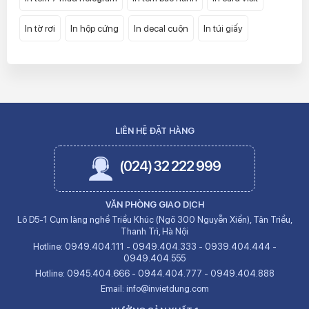
In tờ rơi
In hộp cứng
In decal cuộn
In túi giấy
LIÊN HỆ ĐẶT HÀNG
(024) 32 222 999
VĂN PHÒNG GIAO DỊCH
Lô D5-1 Cụm làng nghề Triều Khúc (Ngõ 300 Nguyễn Xiển), Tân Triều,
Thanh Trì, Hà Nội
Hotline:
0949.404.111
-
0949.404.333
-
0939.404.444
-
0949.404.555
Hotline:
0945.404.666
-
0944.404.777
-
0949.404.888
Email:
info@invietdung.com