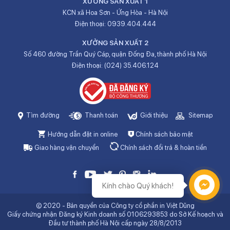
XƯỞNG SẢN XUẤT 1
KCN xã Hoa Sơn - Ứng Hòa - Hà Nội
Điện thoại:
0939.404.444
XƯỞNG SẢN XUẤT 2
Số 460 đường Trần Quý Cáp, quận Đống Đa, thành phố Hà Nội
Điện thoại:
(024) 35.406.124
Tìm đường
Thanh toán
Giới thiệu
Sitemap
Hướng dẫn đặt in online
Chính sách bảo mật
Giao hàng vận chuyển
Chính sách đổi trả & hoàn tiền
Kính chào Quý khách!
Hỗ trợ
© 2020 - Bản quyền của Công ty cổ phần in Việt Dũng
Giấy chứng nhận Đăng ký Kinh doanh số 0106293853 do Sở Kế hoạch và
Đầu tư thành phố Hà Nội cấp ngày 28/8/2013