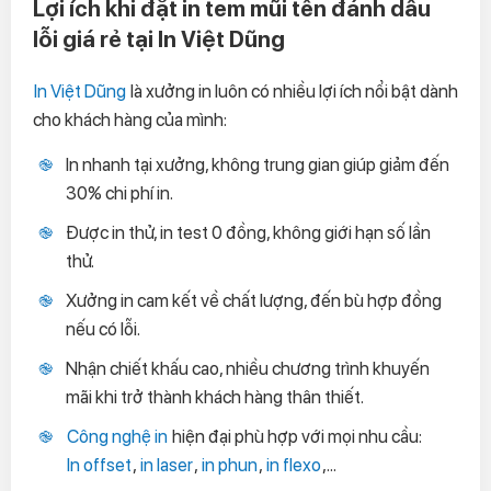
Lợi ích khi đặt in tem mũi tên đánh dấu
lỗi giá rẻ tại In Việt Dũng
In Việt Dũng
là xưởng in luôn có nhiều lợi ích nổi bật dành
cho khách hàng của mình:
In nhanh tại xưởng, không trung gian giúp giảm đến
30% chi phí in.
Được in thử, in test 0 đồng, không giới hạn số lần
thử.
Xưởng in cam kết về chất lượng, đến bù hợp đồng
nếu có lỗi.
Nhận chiết khấu cao, nhiều chương trình khuyến
mãi khi trở thành khách hàng thân thiết.
Công nghệ in
hiện đại phù hợp với mọi nhu cầu:
In offset
,
in laser
,
in phun
,
in flexo
,...