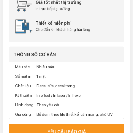
Giá tốt nhất thị trường
In trực tiếp tại xưởng
Thiết kế miễn phí
Cho đến khi khách hàng hài lòng
THÔNG SỐ CƠ BẢN
Màu sắc
Nhiều màu
Số mặt in
1 mặt
Chất liệu
Decal sữa, decal trong
Kỹ thuật in
In offset / In laser / In flexo
Hình dạng
Theo yêu cầu
Gia công
Bế demi theo file thiết kế; cán màng; phủ UV
YÊU CẦU BÁO GIÁ