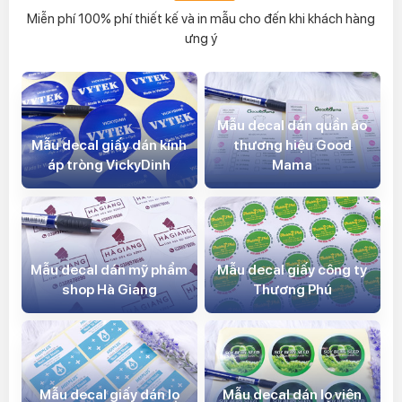
Miễn phí 100% phí thiết kế và in mẫu cho đến khi khách hàng
ưng ý
Mẫu decal dán quần áo
Mẫu decal giấy dán kính
thương hiệu Good
áp tròng VickyDinh
Mama
Mẫu decal dán mỹ phẩm
Mẫu decal giấy công ty
shop Hà Giang
Thương Phú
Mẫu decal giấy dán lọ
Mẫu decal dán lọ viên