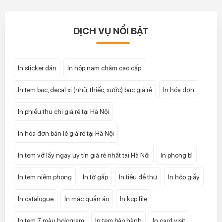
DỊCH VỤ NỔI BẬT
In sticker dán
In hộp nam châm cao cấp
In tem bạc, decal xi (nhũ, thiếc, xước) bạc giá rẻ
In hóa đơn
In phiếu thu chi giá rẻ tại Hà Nội
In hóa đơn bán lẻ giá rẻ tại Hà Nội
In tem vỡ lấy ngay uy tín giá rẻ nhất tại Hà Nội
In phong bì
In tem niêm phong
In tờ gấp
In tiêu đề thư
In hộp giấy
In catalogue
In mác quần áo
In kẹp file
In tem 7 màu hologram
In tem bảo hành
In card visit