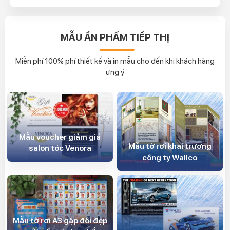
MẪU ẤN PHẨM TIẾP THỊ
Miễn phí 100% phí thiết kế và in mẫu cho đến khi khách hàng
ưng ý
Mẫu voucher giảm giá
Mẫu tờ rơi khai trương
salon tóc Venora
công ty Wallco
Mẫu tờ rơi A3 gập đôi đẹp