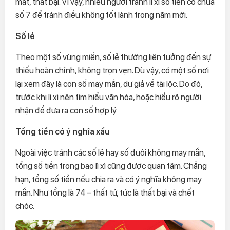
mát, thất bại. Vì vậy, nhiều người tránh lì xì số tiền có chứa
số 7 để tránh điều không tốt lành trong năm mới.
Số lẻ
Theo một số vùng miền, số lẻ thường liên tưởng đến sự
thiếu hoàn chỉnh, không trọn vẹn. Dù vậy, có một số nơi
lại xem đây là con số may mắn, dư giả về tài lộc. Do đó,
trước khi lì xì nên tìm hiểu văn hóa, hoặc hiểu rõ người
nhận để đưa ra con số hợp lý
Tổng tiền có ý nghĩa xấu
Ngoài việc tránh các số lẻ hay số đuôi không may mắn,
tổng số tiền trong bao lì xì cũng được quan tâm. Chẳng
hạn, tổng số tiền nếu chia ra và có ý nghĩa không may
mắn. Như tổng là 74 – thất tử, tức là thất bại và chết
chóc.