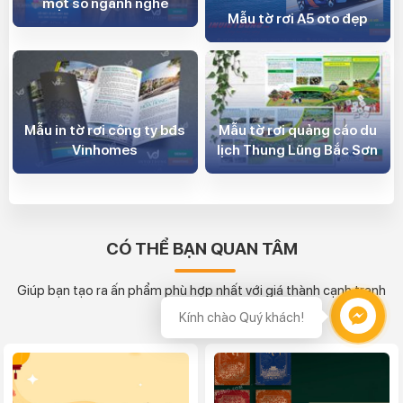
một số ngành nghề
Mẫu tờ rơi A5 oto đẹp
Mẫu in tờ rơi công ty bđs
Mẫu tờ rơi quảng cáo du
Vinhomes
lịch Thung Lũng Bắc Sơn
CÓ THỂ BẠN QUAN TÂM
Giúp bạn tạo ra ấn phẩm phù hợp nhất với giá thành cạnh tranh
nhất
Kính chào Quý khách!