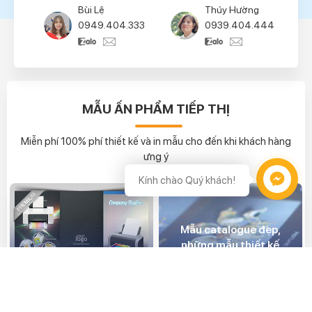
Bùi Lệ
Thúy Hường
0949.404.333
0939.404.444
MẪU ẤN PHẨM TIẾP THỊ
Miễn phí 100% phí thiết kế và in mẫu cho đến khi khách hàng
ưng ý
Hỗ trợ
Mẫu catalogue đẹp,
những mẫu thiết kế
catalogue đẹp.
Mẫu tờ rơi gấp 3