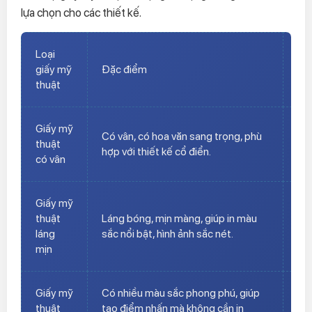
lựa chọn cho các thiết kế.
Loại
giấy mỹ
Đặc điểm
Ứn
thuật
Giấy mỹ
Thí
Có vân, có hoa văn sang trọng, phù
thuật
ph
hợp với thiết kế cổ điển.
có vân
tra
Giấy mỹ
Phù
thuật
Láng bóng, mịn màng, giúp in màu
đại
láng
sắc nổi bật, hình ảnh sắc nét.
mắ
mịn
Giấy mỹ
Có nhiều màu sắc phong phú, giúp
Dùn
thuật
tạo điểm nhấn mà không cần in
tạ