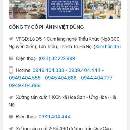
CÔNG TY CỔ PHẦN IN VIỆT DŨNG
VPGD: Lô D5-1 Cụm làng nghề Triều Khúc (Ngõ 300
Nguyễn Xiển), Tân Triều, Thanh Trì, Hà Nội (
Xem bản đồ
)
Điện thoại:
(024) 32.222.999
Hotline:
0949.404.333
-
0939.404.444
-
0949.404.555
-
0945.404.666
-
0944.404.777
-
0949.404.888
Xưởng sản xuất 1: KCN xã Hoa Sơn - Ứng Hòa - Hà
Nội
Điện thoại:
0939.404.444
Xưởng sản xuất 2: Số 460 đường Trần Quý Cáp,