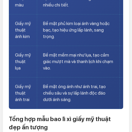
màu
nhiều chi tiết.
sắc
Giấy mỹ
Bề mặt phủ kim loại ánh vàng hoặc
Th
thuật
bạc, tạo hiệu ứng lấp lánh, sang
lì 
ánh kim
trọng.
Giấy mỹ
Bề mặt mềm mại như lụa, tạo cảm
Thí
thuật
giác mượt mà và thanh lịch khi chạm
tế,
lụa
vào.
Giấy mỹ
Bề mặt óng ánh như ánh trai, tạo
Phù
thuật
chiều sâu và sự lấp lánh độc đáo
trọ
ánh trai
dưới ánh sáng.
tư
Tổng hợp mẫu bao lì xì giấy mỹ thuật
đẹp ấn tượng