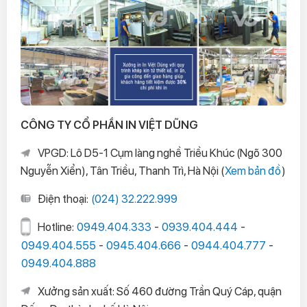
CÔNG TY CỔ PHẦN IN VIỆT DŨNG
VPGD: Lô D5-1 Cụm làng nghề Triều Khúc (Ngõ 300
Nguyễn Xiển), Tân Triều, Thanh Trì, Hà Nội (
Xem bản đồ
)
Điện thoại:
(024) 32.222.999
Hotline:
0949.404.333
-
0939.404.444
-
0949.404.555
-
0945.404.666
-
0944.404.777
-
0949.404.888
Xưởng sản xuất: Số 460 đường Trần Quý Cáp, quận