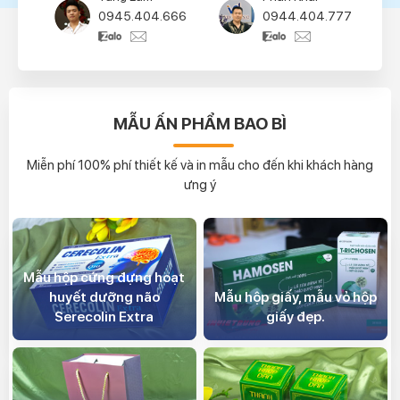
0945.404.666
0944.404.777
MẪU ẤN PHẨM BAO BÌ
Miễn phí 100% phí thiết kế và in mẫu cho đến khi khách hàng
ưng ý
Mẫu hộp cứng đựng hoạt
huyết dưỡng não
Mẫu hộp giấy, mẫu vỏ hộp
Serecolin Extra
giấy đẹp.