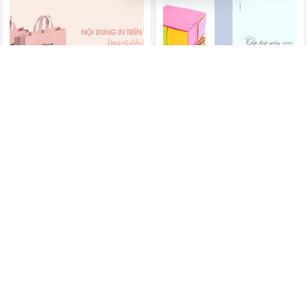
Nội dung in trên túi giấy
Cách làm hộp giấy có
mỹ phẩm
ngăn kéo
Tìm hiểu ngay nội dung cần
In Việt Dũng chia sẻ 2 cách
in trên túi giấy đựng mỹ
làm gấp hộp giấy có ngăn
phẩm...
kéo...