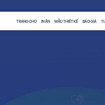
TRANG CHỦ
IN ẤN
MẪU THIẾT KẾ
BÁO GIÁ
TƯ