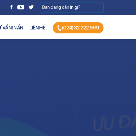
 VẤN IN ẤN
LIÊN HỆ
(024) 32 222 999