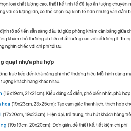
 chọn loại chất lượng cao, thiết kế tinh tế để tạo ấn tượng chuyên
ồng với số lượng lớn, có thể chọn loại kinh tế hơn nhưng vẫn đảm 
 định rõ số tiền sẵn sàng đầu tư giúp phòng khám cân bằng giữa ch
ng khám nhỏ thường ưu tiên chất lượng cao với số lượng ít. Tron
g nghìn chiếc với chi phí tối ưu.
ng quạt nhựa phù hợp
ởng trực tiếp đến khả năng ghi nhớ thương hiệu. Mỗi hình dáng m
ối tượng khách hàng khác nhau:
n
(19x19cm, 21x21cm): Kiểu dáng cổ điển, phổ biến nhất, phù hợp 
n hoa
(19x23cm, 23x25cm): Tạo cảm giác thanh lịch, thích hợp c
l
(17x20cm, 19x23cm): Hiện đại, trẻ trung, thu hút khách hàng trẻ
ông
(19x19cm, 20x20cm): Đơn giản, dễ thiết kế, tiết kiệm chi phí