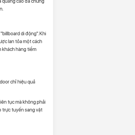
ựa quảng cáo đã chứng
n.
billboard di động". Khi
ược lan tỏa một cách
ận khách hàng tiềm
door chỉ hiệu quả
liên tục mà không phải
 trực tuyến sang vật