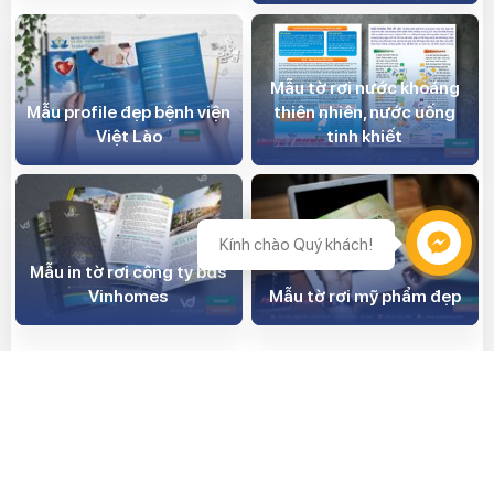
Mẫu tờ rơi nước khoáng
Mẫu profile đẹp bệnh viện
thiên nhiên, nước uống
Việt Lào
tinh khiết
Kính chào Quý khách!
Mẫu in tờ rơi công ty bđs
Vinhomes
Mẫu tờ rơi mỹ phẩm đẹp
CÓ THỂ BẠN QUAN TÂM
Giúp bạn tạo ra ấn phẩm phù hợp nhất với giá thành cạnh tranh
nhất