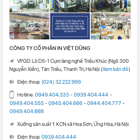
CÔNG TY CỔ PHẦN IN VIỆT DŨNG
VPGD: Lô D5-1 Cụm làng nghề Triều Khúc (Ngõ 300
Nguyễn Xiển), Tân Triều, Thanh Trì, Hà Nội (
Xem bản đồ
)
Điện thoại:
(024) 32.222.999
Hotline:
0949.404.333
-
0939.404.444
-
0949.404.555
-
0945.404.666
-
0944.404.777
-
0949.404.888
Xưởng sản xuất 1: KCN xã Hoa Sơn, Ứng Hòa, Hà Nội
Điện thoại:
0939.404.444