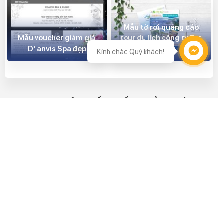
Mẫu tờ rơi quảng cáo
Mẫu voucher giảm giá
tour du lịch công ty Far
D'lanvis Spa đẹp
Eastour
Kính chào Quý khách!
Hỗ trợ
KINH NGHIỆM IN ẤN PHẨM QUẢNG CÁO
Giúp bạn tạo ra ấn phẩm phù hợp nhất với giá thành cạnh tranh
nhất