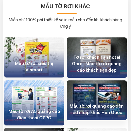
MẪU TỜ RƠI KHÁC
Miễn phí 100% phí thiết kế và in mẫu cho đến khi khách hàng
ưng ý
Tờ rơi khách sạn hotel
Mẫu tờ rơi siêu thị
Garni. Mẫu tờ rơi quảng
Vinmart
cáo khách sạn đẹp
Mẫu tờ rơi quảng cáo đèn
Mẫu tờ rơi A5 quảng cáo
led nhập khẩu Hàn Quốc
điện thoại OPPO