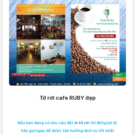
Tờ rơi cafe RUBY đẹp
Nếu bạn đang có nhu cầu đặt
in tờ rơi
thì đừng bỏ lỡ,
hãy gọi ngay để được tận hưởng dịch vụ tốt nhất