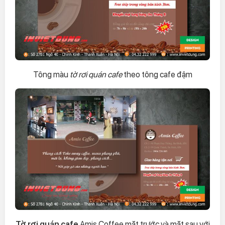
Tông màu
tờ rơi quán cafe
theo tông cafe đậm
Tờ rơi quán cafe
Amis Coffee mặt trước và mặt sau với