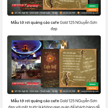
Mẫu tờ rơi quảng cáo cafe
Gold 125 NGuyễn Sơn
đẹp
Mẫu tờ rơi quảng cáo cafe
Gold 125 NGuyễn Sơn
đẹp với mặt trước là không gian quán để khách hàng dễ