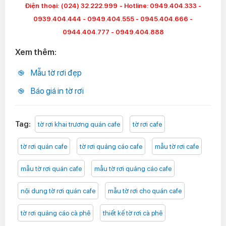
Điện thoại:
(024) 32.222.999
- Hotline: 0949.404.333 -
0939.404.444 - 0949.404.555 - 0945.404.666 -
0944.404.777 - 0949.404.888
Xem thêm:
Mẫu tờ rơi đẹp
Báo giá in tờ rơi
Tag:
tờ rơi khai trương quán cafe
tờ rơi cafe
tờ rơi quán cafe
tờ rơi quảng cáo cafe
mẫu tờ rơi cafe
mẫu tờ rơi quán cafe
mẫu tờ rơi quảng cáo cafe
nội dung tờ rơi quán cafe
mẫu tờ rơi cho quán cafe
tờ rơi quảng cáo cà phê
thiết kế tờ rơi cà phê