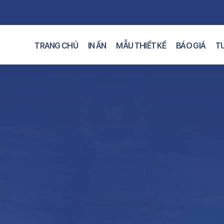
TRANG CHỦ
IN ẤN
MẪU THIẾT KẾ
BÁO GIÁ
TƯ