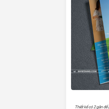
Thiết kế có 2 gân để