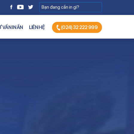
 VẤN IN ẤN
LIÊN HỆ
(024) 32 222 999