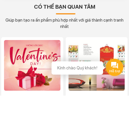
CÓ THỂ BẠN QUAN TÂM
Giúp bạn tạo ra ấn phẩm phù hợp nhất với giá thành cạnh tranh
nhất
Kính chào Quý khách!
Những câu chúc
In lịch tết tại Hà Đông
Valentine ý nghĩa
In lịch Tết tại Hà Đông theo
yêu cầu, in nhanh trong
In Việt Dũng xin tổng hợp
ngày....
cho bạn 79+ những câu
chúc Valentine...