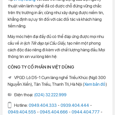
thuật viên lành nghề đã có được chỗ đứng vững chắc
trên thị trường in ấn; cũng như xây dựng được niềm tin,
khẳng định sự uy tín đối với các đối tác và khách hàng
tiềm năng.
Máy móc hiện đại đầy đủ có thể đáp ứng được mọi nhu
cầu về
in lịch Tết đẹp tại Cầu Giấy
, tạo nên một phong
cách độc đáo riêng đi kèm với chất lượng hàng đầu. Mọi
thông tin xin vui lòng liên hệ:
CÔNG TY CỔ PHẦN IN VIỆT DŨNG
VPGD: Lô D5-1 Cụm làng nghề Triều Khúc (Ngõ 300
Nguyễn Xiển), Tân Triều, Thanh Trì, Hà Nội (
Xem bản đồ
)
Điện thoại:
(024) 32.222.999
Hotline:
0949.404.333
-
0939.404.444
-
0949.404.555
-
0945.404.666
-
0944.404.777
-