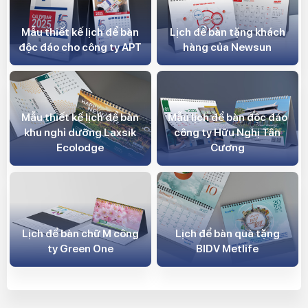
Mẫu thiết kế lịch để bàn
Lịch để bàn tặng khách
độc đáo cho công ty APT
hàng của Newsun
Mẫu thiết kế lịch để bàn
Mẫu lịch để bàn độc đáo
khu nghỉ dưỡng Laxsik
công ty Hữu Nghị Tân
Ecolodge
Cương
Lịch để bàn chữ M công
Lịch để bàn quà tặng
ty Green One
BIDV Metlife