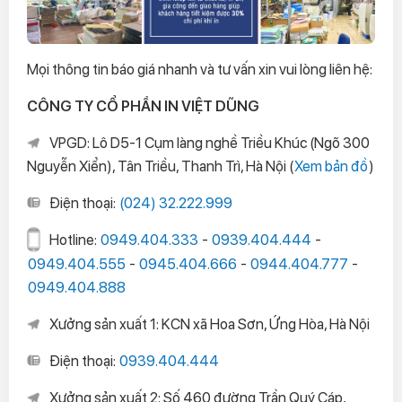
Mọi thông tin báo giá nhanh và tư vấn xin vui lòng liên hệ:
CÔNG TY CỔ PHẦN IN VIỆT DŨNG
VPGD: Lô D5-1 Cụm làng nghề Triều Khúc (Ngõ 300
Nguyễn Xiển), Tân Triều, Thanh Trì, Hà Nội (
Xem bản đồ
)
Điện thoại:
(024) 32.222.999
Hotline:
0949.404.333
-
0939.404.444
-
0949.404.555
-
0945.404.666
-
0944.404.777
-
0949.404.888
Xưởng sản xuất 1: KCN xã Hoa Sơn, Ứng Hòa, Hà Nội
Điện thoại:
0939.404.444
Xưởng sản xuất 2: Số 460 đường Trần Quý Cáp,