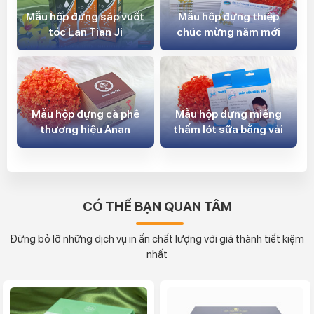
Mẫu hộp đựng sáp vuốt
Mẫu hộp đựng thiệp
tóc Lan Tian Ji
chúc mừng năm mới
Mẫu hộp đựng cà phê
Mẫu hộp đựng miếng
thương hiệu Anan
thấm lót sữa bằng vải
CÓ THỂ BẠN QUAN TÂM
Đừng bỏ lỡ những dịch vụ in ấn chất lượng với giá thành tiết kiệm
nhất