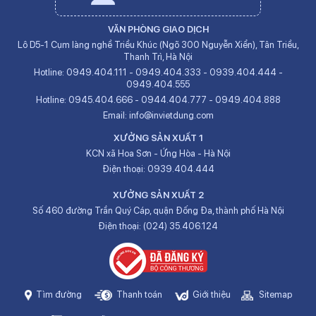
VĂN PHÒNG GIAO DỊCH
Lô D5-1 Cụm làng nghề Triều Khúc (Ngõ 300 Nguyễn Xiển), Tân Triều,
Thanh Trì, Hà Nội
Hotline:
0949.404.111
-
0949.404.333
-
0939.404.444
-
0949.404.555
Hotline:
0945.404.666
-
0944.404.777
-
0949.404.888
Email:
info@invietdung.com
XƯỞNG SẢN XUẤT 1
KCN xã Hoa Sơn - Ứng Hòa - Hà Nội
Điện thoại:
0939.404.444
XƯỞNG SẢN XUẤT 2
Số 460 đường Trần Quý Cáp, quận Đống Đa, thành phố Hà Nội
Điện thoại:
(024) 35.406.124
Tìm đường
Thanh toán
Giới thiệu
Sitemap