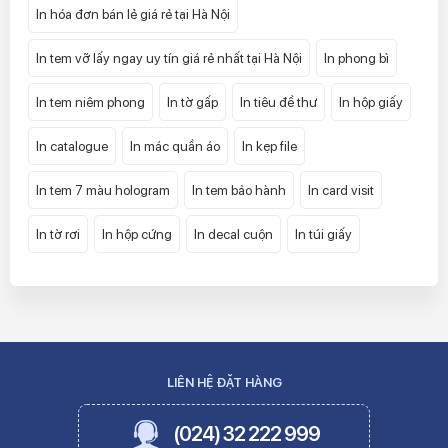
In hóa đơn bán lẻ giá rẻ tại Hà Nội
In tem vỡ lấy ngay uy tín giá rẻ nhất tại Hà Nội
In phong bì
In tem niêm phong
In tờ gấp
In tiêu đề thư
In hộp giấy
In catalogue
In mác quần áo
In kẹp file
In tem 7 màu hologram
In tem bảo hành
In card visit
In tờ rơi
In hộp cứng
In decal cuộn
In túi giấy
LIÊN HỆ ĐẶT HÀNG
(024) 32 222 999