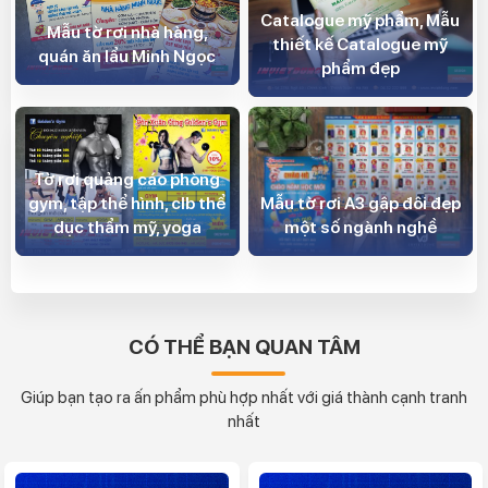
Catalogue mỹ phẩm, Mẫu
Mẫu tờ rơi nhà hàng,
thiết kế Catalogue mỹ
quán ăn lẩu Minh Ngọc
phẩm đẹp
Tờ rơi quảng cáo phòng
gym, tập thể hình, clb thể
Mẫu tờ rơi A3 gập đôi đẹp
dục thẩm mỹ, yoga
một số ngành nghề
CÓ THỂ BẠN QUAN TÂM
Giúp bạn tạo ra ấn phẩm phù hợp nhất với giá thành cạnh tranh
nhất