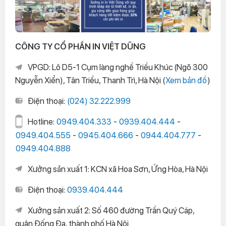
CÔNG TY CỔ PHẦN IN VIỆT DŨNG
VPGD: Lô D5-1 Cụm làng nghề Triều Khúc (Ngõ 300
Nguyễn Xiển), Tân Triều, Thanh Trì, Hà Nội (
Xem bản đồ
)
Điện thoại:
(024) 32.222.999
Hotline:
0949.404.333
-
0939.404.444
-
0949.404.555
-
0945.404.666
-
0944.404.777
-
0949.404.888
Xưởng sản xuất 1: KCN xã Hoa Sơn, Ứng Hòa, Hà Nội
Điện thoại:
0939.404.444
Xưởng sản xuất 2: Số 460 đường Trần Quý Cáp,
quận Đống Đa, thành phố Hà Nội