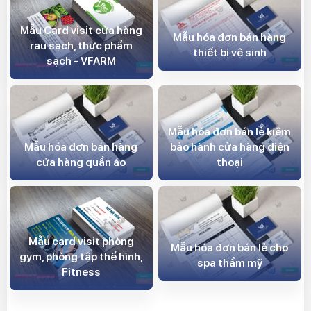
Mẫu Card visit cửa hàng
Mẫu hóa đơn bán hàng
rau sạch, thực phẩm
thiết bị vệ sinh
sạch - VFARM
Mẫu hóa đơn bán lẻ kiêm
Mẫu hóa đơn bán hàng
bảo hành cửa hàng điện
cửa hàng quần áo
thoại
Mẫu card visit phòng
Mẫu hóa đơn bán lẻ cho
gym, phòng tập thể hình,
spa thẩm mỹ
Fitness