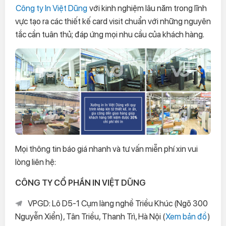
Công ty In Việt Dũng
với kinh nghiệm lâu năm trong lĩnh
vực tạo ra các thiết kế card visit chuẩn với những nguyên
tắc cần tuân thủ; đáp ứng mọi nhu cầu của khách hàng.
Mọi thông tin báo giá nhanh và tư vấn miễn phí xin vui
lòng liên hệ:
CÔNG TY CỔ PHẦN IN VIỆT DŨNG
VPGD: Lô D5-1 Cụm làng nghề Triều Khúc (Ngõ 300
Nguyễn Xiển), Tân Triều, Thanh Trì, Hà Nội (
Xem bản đồ
)