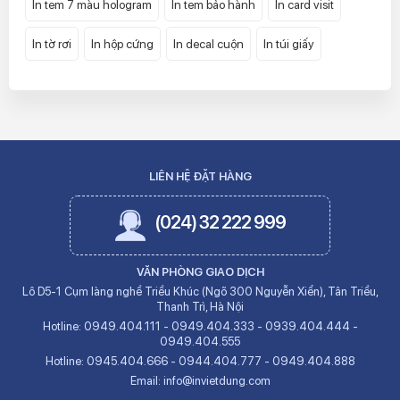
In tem 7 màu hologram
In tem bảo hành
In card visit
In tờ rơi
In hộp cứng
In decal cuộn
In túi giấy
LIÊN HỆ ĐẶT HÀNG
(024) 32 222 999
VĂN PHÒNG GIAO DỊCH
Lô D5-1 Cụm làng nghề Triều Khúc (Ngõ 300 Nguyễn Xiển), Tân Triều,
Thanh Trì, Hà Nội
Hotline:
0949.404.111
-
0949.404.333
-
0939.404.444
-
0949.404.555
Hotline:
0945.404.666
-
0944.404.777
-
0949.404.888
Email:
info@invietdung.com