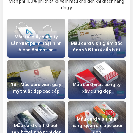
Miễn phí 100% phí thiết kế và in mẫu cho đến khi khách hàng
ưng ý
Mẫu túi giấy công ty
sản xuất phim hoạt hình
Mẫu card visit giám đốc
Alpha Animation
đẹp và 6 lưu ý cần biết
Mẫu card visit công ty
19+ Mẫu card visit giấy
xây dựng đẹp
mỹ thuật đẹp cao cấp
Mẫu card visit nhà
Mẫu card visit khách
hàng, quán ăn, tiệc cưới
sạn, hotel, nhà nghỉ đẹp
đẹp