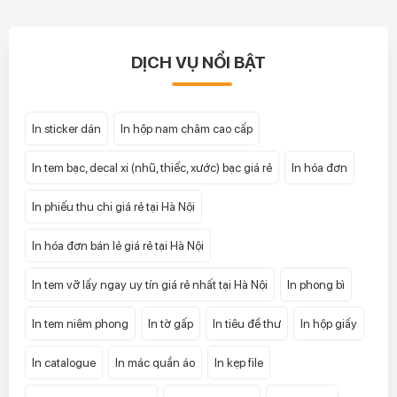
DỊCH VỤ NỔI BẬT
In sticker dán
In hộp nam châm cao cấp
In tem bạc, decal xi (nhũ, thiếc, xước) bạc giá rẻ
In hóa đơn
In phiếu thu chi giá rẻ tại Hà Nội
In hóa đơn bán lẻ giá rẻ tại Hà Nội
In tem vỡ lấy ngay uy tín giá rẻ nhất tại Hà Nội
In phong bì
In tem niêm phong
In tờ gấp
In tiêu đề thư
In hộp giấy
In catalogue
In mác quần áo
In kẹp file