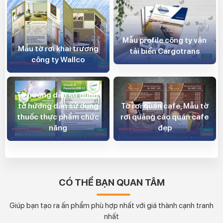
Mẫu profile công ty vận
Mẫu tờ rơi khai trương
tải biển Cargotrans
công ty Wallco
Tờ hướng dẫn sử dụng,
tờ hướng dẫn sử dụng
Tờ rơi quán cafe, Mẫu tờ
thuốc thực phẩm chức
rơi quảng cáo quán cafe
năng
đẹp
CÓ THỂ BẠN QUAN TÂM
Giúp bạn tạo ra ấn phẩm phù hợp nhất với giá thành cạnh tranh
nhất