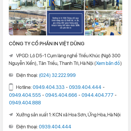
CÔNG TY CỔ PHẦN IN VIỆT DŨNG
VPGD: Lô D5-1 Cụm làng nghề Triều Khúc (Ngõ 300
Nguyễn Xiển), Tân Triều, Thanh Trì, Hà Nội (
Xem bản đồ
)
Điện thoại:
(024) 32.222.999
Hotline:
0949.404.333
-
0939.404.444
-
0949.404.555
-
0945.404.666
-
0944.404.777
-
0949.404.888
Xưởng sản xuất 1: KCN xã Hoa Sơn, Ứng Hòa, Hà Nội
Điện thoại:
0939.404.444