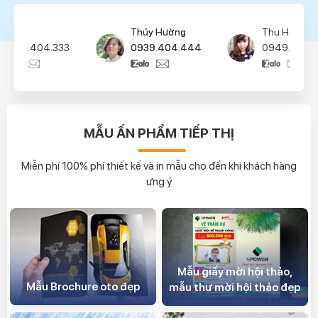
Thúy Hường
Thu Hà
0939.404.444
0949.404.555
MẪU ẤN PHẨM TIẾP THỊ
Miễn phí 100% phí thiết kế và in mẫu cho đến khi khách hàng
ưng ý
Mẫu giấy mời hội thảo,
Mẫu Brochure oto đẹp
mẫu thư mời hội thảo đẹp