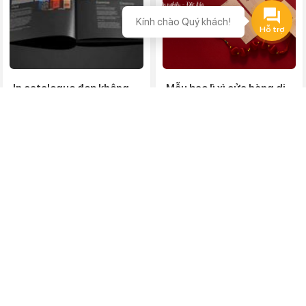
Kính chào Quý khách!
In catalogue đẹp không
Mẫu bao lì xì cửa hàng di
đơn giản
động
In Việt Dũng địa chỉ in
Tổng hợp các mẫu bao lì xì
catalogue đẹp không những
cửa hàng điện thoại di động...
đơn...
DỊCH VỤ NỔI BẬT
In sticker dán
In hộp nam châm cao cấp