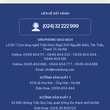
LIÊN HỆ ĐẶT HÀNG
(024) 32 222 999
VĂN PHÒNG GIAO DỊCH
Lô D5-1 Cụm làng nghề Triều Khúc (Ngõ 300 Nguyễn Xiển), Tân Triều,
Thanh Trì, Hà Nội
Hotline:
0949.404.111
-
0949.404.333
-
0939.404.444
-
0949.404.555
Hotline:
0945.404.666
-
0944.404.777
-
0949.404.888
Email:
info@invietdung.com
XƯỞNG SẢN XUẤT 1
KCN xã Hoa Sơn - Ứng Hòa - Hà Nội
Điện thoại:
0939.404.444
XƯỞNG SẢN XUẤT 2
Số 460 đường Trần Quý Cáp, quận Đống Đa, thành phố Hà Nội
Điện thoại:
(024) 35.406.124