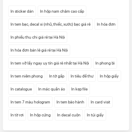
In sticker dán
In hộp nam châm cao cấp
In tem bạc, decal xi (nhũ, thiếc, xước) bạc giá rẻ
In hóa đơn
In phiếu thu chi giá rẻ tại Hà Nội
In hóa đơn bán lẻ giá rẻ tại Hà Nội
In tem vỡ lấy ngay uy tín giá rẻ nhất tại Hà Nội
In phong bì
In tem niêm phong
In tờ gấp
In tiêu đề thư
In hộp giấy
In catalogue
In mác quần áo
In kẹp file
In tem 7 màu hologram
In tem bảo hành
In card visit
In tờ rơi
In hộp cứng
In decal cuộn
In túi giấy