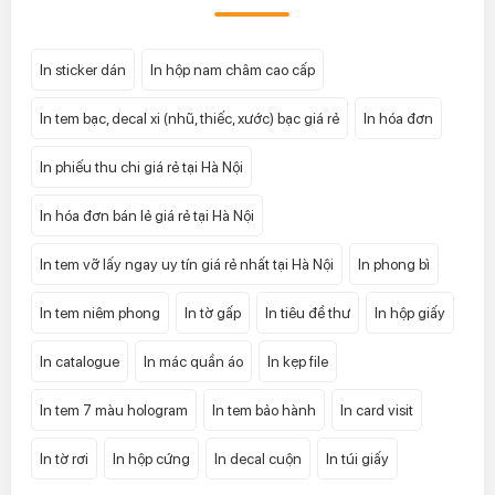
In sticker dán
In hộp nam châm cao cấp
In tem bạc, decal xi (nhũ, thiếc, xước) bạc giá rẻ
In hóa đơn
In phiếu thu chi giá rẻ tại Hà Nội
In hóa đơn bán lẻ giá rẻ tại Hà Nội
In tem vỡ lấy ngay uy tín giá rẻ nhất tại Hà Nội
In phong bì
In tem niêm phong
In tờ gấp
In tiêu đề thư
In hộp giấy
In catalogue
In mác quần áo
In kẹp file
In tem 7 màu hologram
In tem bảo hành
In card visit
In tờ rơi
In hộp cứng
In decal cuộn
In túi giấy