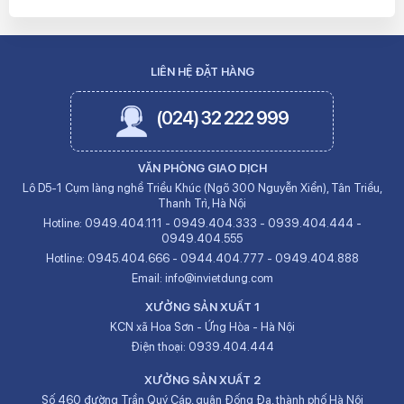
LIÊN HỆ ĐẶT HÀNG
(024) 32 222 999
VĂN PHÒNG GIAO DỊCH
Lô D5-1 Cụm làng nghề Triều Khúc (Ngõ 300 Nguyễn Xiển), Tân Triều,
Thanh Trì, Hà Nội
Hotline:
0949.404.111
-
0949.404.333
-
0939.404.444
-
0949.404.555
Hotline:
0945.404.666
-
0944.404.777
-
0949.404.888
Email:
info@invietdung.com
XƯỞNG SẢN XUẤT 1
KCN xã Hoa Sơn - Ứng Hòa - Hà Nội
Điện thoại:
0939.404.444
XƯỞNG SẢN XUẤT 2
Số 460 đường Trần Quý Cáp, quận Đống Đa, thành phố Hà Nội