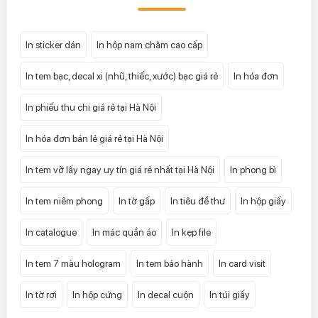
In sticker dán
In hộp nam châm cao cấp
In tem bạc, decal xi (nhũ, thiếc, xước) bạc giá rẻ
In hóa đơn
In phiếu thu chi giá rẻ tại Hà Nội
In hóa đơn bán lẻ giá rẻ tại Hà Nội
In tem vỡ lấy ngay uy tín giá rẻ nhất tại Hà Nội
In phong bì
In tem niêm phong
In tờ gấp
In tiêu đề thư
In hộp giấy
In catalogue
In mác quần áo
In kẹp file
In tem 7 màu hologram
In tem bảo hành
In card visit
In tờ rơi
In hộp cứng
In decal cuộn
In túi giấy