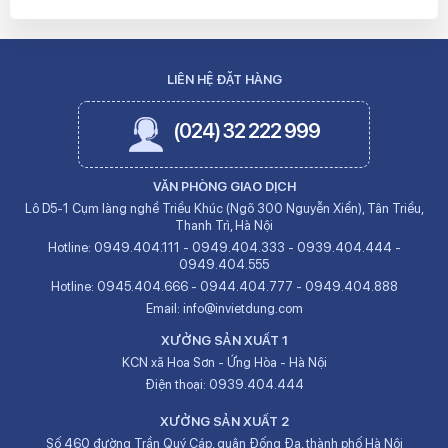
LIÊN HỆ ĐẶT HÀNG
(024) 32 222 999
VĂN PHÒNG GIAO DỊCH
Lô D5-1 Cụm làng nghề Triều Khúc (Ngõ 300 Nguyễn Xiển), Tân Triều,
Thanh Trì, Hà Nội
Hotline:
0949.404.111
-
0949.404.333
-
0939.404.444
-
0949.404.555
Hotline:
0945.404.666
-
0944.404.777
-
0949.404.888
Email:
info@invietdung.com
XƯỞNG SẢN XUẤT 1
KCN xã Hoa Sơn - Ứng Hòa - Hà Nội
Điện thoại:
0939.404.444
XƯỞNG SẢN XUẤT 2
Số 460 đường Trần Quý Cáp, quận Đống Đa, thành phố Hà Nội