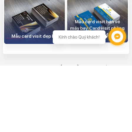
Mẫu card visit bán vé
máy bay, Card visit phòng
vé máy bay đẹp
Mẫu card visit đẹp P4
Kính chào Quý khách!
KINH NGHIỆM IN ẤN PHẨM VĂN PHÒNG
Giúp bạn tạo ra ấn phẩm phù hợp nhất với giá thành cạnh tranh
nhất