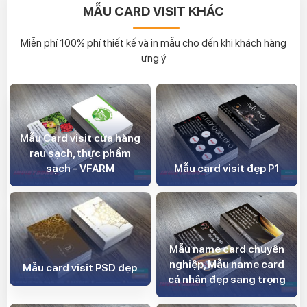
MẪU CARD VISIT KHÁC
Miễn phí 100% phí thiết kế và in mẫu cho đến khi khách hàng
ưng ý
Mẫu Card visit cửa hàng
rau sạch, thực phẩm
sạch - VFARM
Mẫu card visit đẹp P1
Mẫu name card chuyên
nghiệp, Mẫu name card
Mẫu card visit PSD đẹp
cá nhân đẹp sang trọng