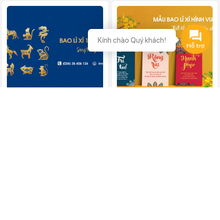
Kính chào Quý khách!
Mẫu bao lì xì 12 con Giáp
Mẫu bao lì xì hình vuông
Cập nhật xu hướng Tết
Cùng In Việt Dũng tham khảo
Nguyên Đán với bao lì xì 12
những mẫu bao lì xì hình
con...
vuông...
DỊCH VỤ NỔI BẬT