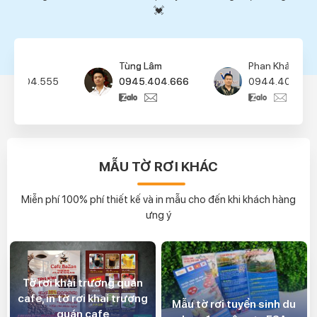
💓
Tùng Lâm
Phan Khải
0945.404.666
0944.404.777
MẪU TỜ RƠI KHÁC
Miễn phí 100% phí thiết kế và in mẫu cho đến khi khách hàng
ưng ý
Tờ rơi khai trương quán
cafe, in tờ rơi khai trương
Mẫu tờ rơi tuyển sinh du
quán cafe