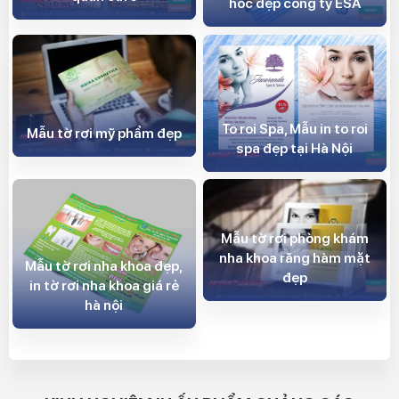
hoc đẹp công ty ESA
To roi Spa, Mẫu in to roi
Mẫu tờ rơi mỹ phẩm đẹp
spa đẹp tại Hà Nội
Mẫu tờ rơi phòng khám
nha khoa răng hàm mặt
Mẫu tờ rơi nha khoa đẹp,
đẹp
in tờ rơi nha khoa giá rẻ
hà nội