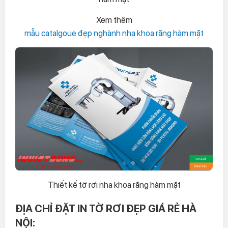
Xem thêm
mẫu catalgoue đẹp nghành nha khoa răng hàm mặt
Thiết kế tờ rơi nha khoa răng hàm mặt
ĐỊA CHỈ ĐẶT IN TỜ RƠI ĐẸP GIÁ RẺ HÀ
NỘI: