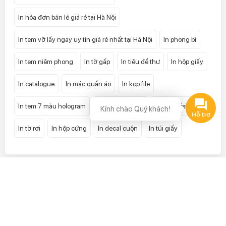
In hóa đơn bán lẻ giá rẻ tại Hà Nội
In tem vỡ lấy ngay uy tín giá rẻ nhất tại Hà Nội
In phong bì
In tem niêm phong
In tờ gấp
In tiêu đề thư
In hộp giấy
In catalogue
In mác quần áo
In kẹp file
In tem 7 màu hologram
In tem bảo hành
In card visit
Kính chào Quý khách!
Hỗ trợ
In tờ rơi
In hộp cứng
In decal cuộn
In túi giấy
LIÊN HỆ ĐẶT HÀNG