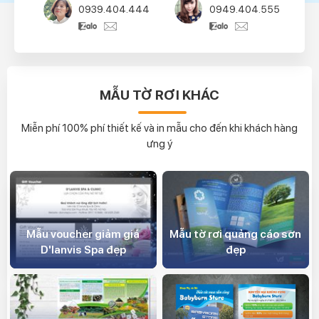
0939.404.444
0949.404.555
0949.404.555
0945.
Phan Khải
Văn C
0944.404.777
0949.
MẪU TỜ RƠI KHÁC
Khánh Linh
0949.404.111
Miễn phí 100% phí thiết kế và in mẫu cho đến khi khách hàng
ưng ý
Mẫu voucher giảm giá
Mẫu tờ rơi quảng cáo sơn
D'lanvis Spa đẹp
đẹp