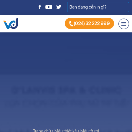
(024) 32 222 999
Trang chủ
›
Mẫu thiết kế
›
Mẫu tờ rơi