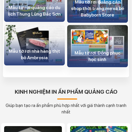
Mẫu tờ rơi quảng cáo
Mẫu tờ rơi quảng cáo du
shop thời trang mẹ và bé
lịch Thung Lũng Bắc Sơn
Babyborn Store
Mẫu tờ rơi nhà hàng thịt
Mẫu tờ rơi Đồng phục
bò Ambrosia
học sinh
KINH NGHIỆM IN ẤN PHẨM QUẢNG CÁO
Giúp bạn tạo ra ấn phẩm phù hợp nhất với giá thành cạnh tranh
nhất