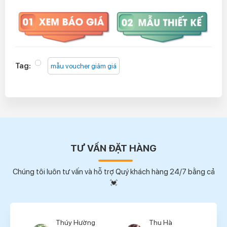
Tag:
mẫu voucher giảm giá
TƯ VẤN ĐẶT HÀNG
Chúng tôi luôn tư vấn và hỗ trợ Quý khách hàng 24/7 bằng cả
💓
Thúy Hường
Thu Hà
Thu Hà
Tùng 