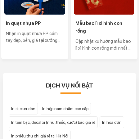
In quạt nhựa PP
Mẫu bao lì xì hình con
rồng
Nhận in quạt nhựa PP cầm
tay đẹp, bền, giá tại xưởng...
Cập nhật xu hướng mẫu bao
lì xì hình con rồng mới nhất,...
DỊCH VỤ NỔI BẬT
In sticker dán
In hộp nam châm cao cấp
In tem bạc, decal xi (nhũ, thiếc, xước) bạc giá rẻ
In hóa đơn
In phiếu thu chi giá rẻ tại Hà Nội