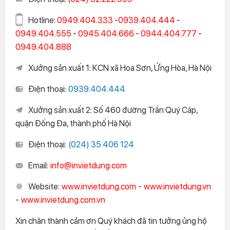
Hotline:
0949.404.333
-
0939.404.444
-
0949.404.555
-
0945.404.666
-
0944.404.777
-
0949.404.888
Xưởng sản xuất 1: KCN xã Hoa Sơn, Ứng Hòa, Hà Nội
Điện thoại:
0939.404.444
Xưởng sản xuất 2: Số 460 đường Trần Quý Cáp,
quận Đống Đa, thành phố Hà Nội
Điện thoại:
(024) 35 406 124
Email:
info@invietdung.com
Website:
www.invietdung.com
-
www.invietdung.vn
-
www.invietdung.com.vn
Xin chân thành cảm ơn Quý khách đã tin tưởng ủng hộ