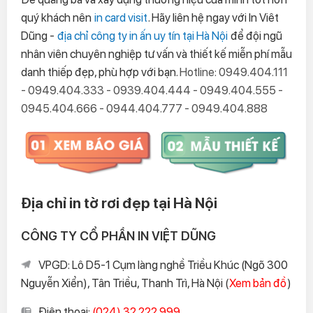
quý khách nên
in card visit
. Hãy liên hệ ngay với In Viêt
Dũng -
địa chỉ công ty in ấn uy tín tại Hà Nội
để đội ngũ
nhân viên chuyên nghiệp tư vấn và thiết kế miễn phí mẫu
danh thiếp đẹp, phù hợp với bạn.
Hotline: 0949.404.111
- 0949.404.333 - 0939.404.444 - 0949.404.555 -
0945.404.666 - 0944.404.777 - 0949.404.888
Địa chỉ in tờ rơi đẹp tại Hà Nội
CÔNG TY CỔ PHẦN IN VIỆT DŨNG
VPGD: Lô D5-1 Cụm làng nghề Triều Khúc (Ngõ 300
Nguyễn Xiển), Tân Triều, Thanh Trì, Hà Nội (
Xem bản đồ
)
Điện thoại:
(024) 32.222.999