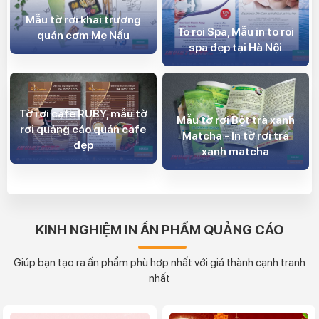
Mẫu tờ rơi khai trương
To roi Spa, Mẫu in to roi
quán cơm Mẹ Nấu
spa đẹp tại Hà Nội
Tờ rơi cafe RUBY, mẫu tờ
Mẫu tờ rơi Bột trà xanh
rơi quảng cáo quán cafe
Matcha - In tờ rơi trà
đẹp
xanh matcha
KINH NGHIỆM IN ẤN PHẨM QUẢNG CÁO
Giúp bạn tạo ra ấn phẩm phù hợp nhất với giá thành cạnh tranh
nhất