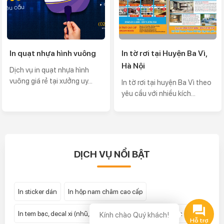
In quạt nhựa hình vuông
In tờ rơi tại Huyện Ba Vì,
Hà Nội
Dịch vụ in quạt nhựa hình
vuông giá rẻ tại xưởng uy...
In tờ rơi tại huyện Ba Vì theo
yêu cầu với nhiều kích...
DỊCH VỤ NỔI BẬT
In sticker dán
In hộp nam châm cao cấp
In tem bạc, decal xi (nhũ, thiếc, xước) bạc giá rẻ
In hóa đơn
Kính chào Quý khách!