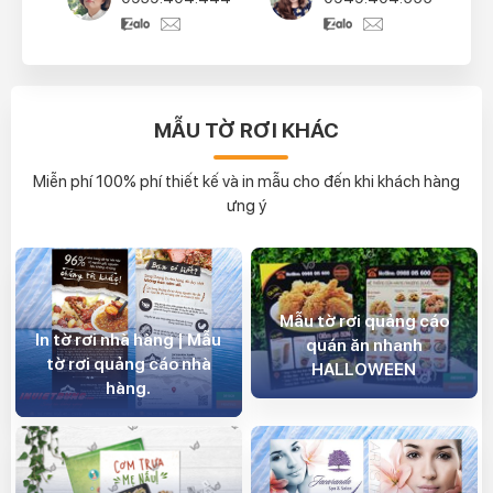
MẪU TỜ RƠI KHÁC
Miễn phí 100% phí thiết kế và in mẫu cho đến khi khách hàng
ưng ý
Mẫu tờ rơi quảng cáo
In tờ rơi nhà hàng | Mẫu
quán ăn nhanh
tờ rơi quảng cáo nhà
HALLOWEEN
hàng.