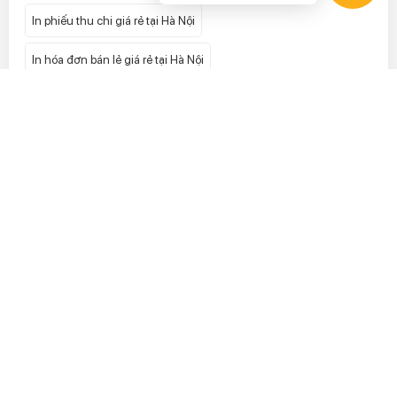
In phiếu thu chi giá rẻ tại Hà Nội
In hóa đơn bán lẻ giá rẻ tại Hà Nội
In tem vỡ lấy ngay uy tín giá rẻ nhất tại Hà Nội
In phong bì
In tem niêm phong
In tờ gấp
In tiêu đề thư
In hộp giấy
In catalogue
In mác quần áo
In kẹp file
In tem 7 màu hologram
In tem bảo hành
In card visit
In tờ rơi
In hộp cứng
In decal cuộn
In túi giấy