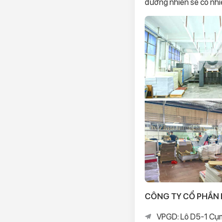
đương nhiên sẽ có nhiề
CÔNG TY CỔ PHẦN 
VPGD: Lô D5-1 Cụm 