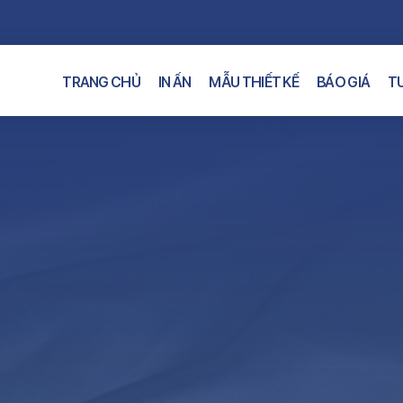
TRANG CHỦ
IN ẤN
MẪU THIẾT KẾ
BÁO GIÁ
TƯ