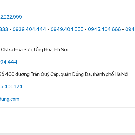
32.222.999
333
-
0939.404.444
-
0949.404.555
-
0945.404.666
-
094
KCN xã Hoa Sơn, Ứng Hòa, Hà Nội
404.444
 Số 460 đường Trần Quý Cáp, quận Đống Đa, thành phố Hà Nội
35 406 124
tdung.com