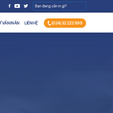
 VẤN IN ẤN
LIÊN HỆ
(024) 32 222 999