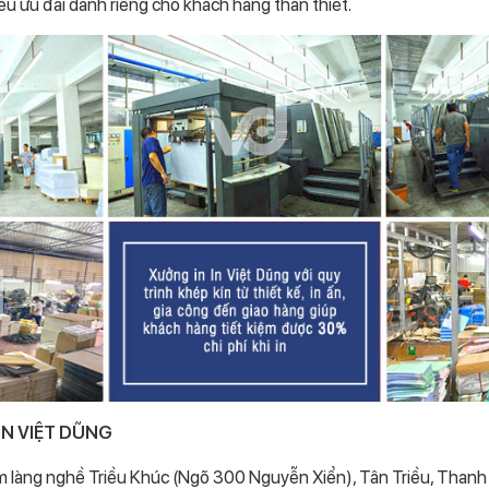
u ưu đãi dành riêng cho khách hàng thân thiết.
IN VIỆT DŨNG
làng nghề Triều Khúc (Ngõ 300 Nguyễn Xiển), Tân Triều, Thanh Tr