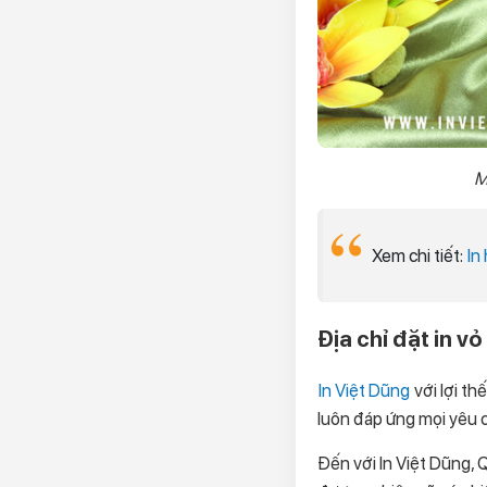
M
Xem chi tiết:
In
Địa chỉ đặt in v
In Việt Dũng
với lợi t
luôn đáp ứng mọi yêu c
Đến với In Việt Dũng, 