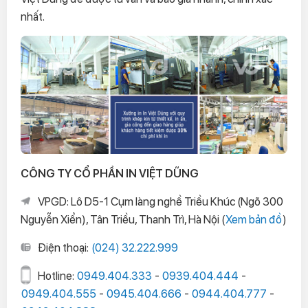
nhất.
CÔNG TY CỔ PHẦN IN VIỆT DŨNG
VPGD: Lô D5-1 Cụm làng nghề Triều Khúc (Ngõ 300
Nguyễn Xiển), Tân Triều, Thanh Trì, Hà Nội (
Xem bản đồ
)
Điện thoại:
(024) 32.222.999
Hotline:
0949.404.333
-
0939.404.444
-
0949.404.555
-
0945.404.666
-
0944.404.777
-