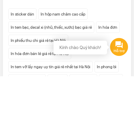
In sticker dán
In hộp nam châm cao cấp
In tem bạc, decal xi (nhũ, thiếc, xước) bạc giá rẻ
In hóa đơn
In phiếu thu chi giá rẻ tại Hà Nội
Kính chào Quý khách!
In hóa đơn bán lẻ giá rẻ tại Hà Nội
In tem vỡ lấy ngay uy tín giá rẻ nhất tại Hà Nội
In phong bì
In tem niêm phong
In tờ gấp
In tiêu đề thư
In hộp giấy
In catalogue
In mác quần áo
In kẹp file
In tem 7 màu hologram
In tem bảo hành
In card visit
In tờ rơi
In hộp cứng
In decal cuộn
In túi giấy