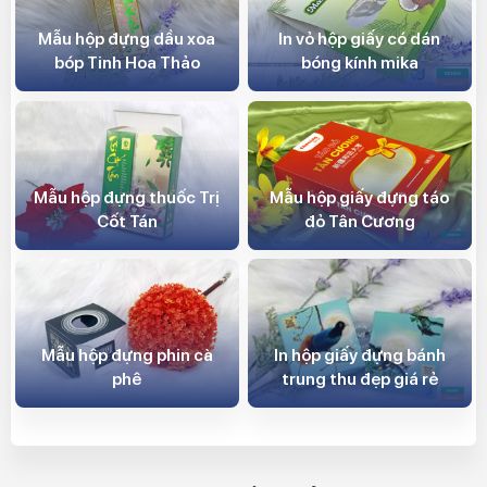
Mẫu hộp đựng dầu xoa
In vỏ hộp giấy có dán
bóp Tinh Hoa Thảo
bóng kính mika
Mẫu hộp đựng thuốc Trị
Mẫu hộp giấy đựng táo
Cốt Tán
đỏ Tân Cương
Mẫu hộp đựng phin cà
In hộp giấy đựng bánh
phê
trung thu đẹp giá rẻ