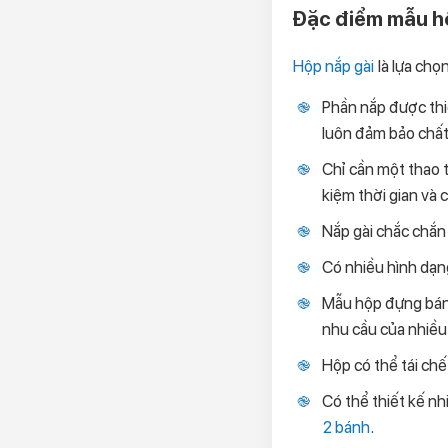
Đặc điểm mẫu hộ
Hộp nắp gài
là lựa chọ
Phần nắp được thi
luôn đảm bảo chất
Chỉ cần một thao t
kiệm thời gian và 
Nắp gài chắc chắn 
Có nhiều hình dạng
Mẫu hộp đựng bánh 
nhu cầu của nhiều
Hộp có thể tái ch
Có thể thiết kế nh
2 bánh
.