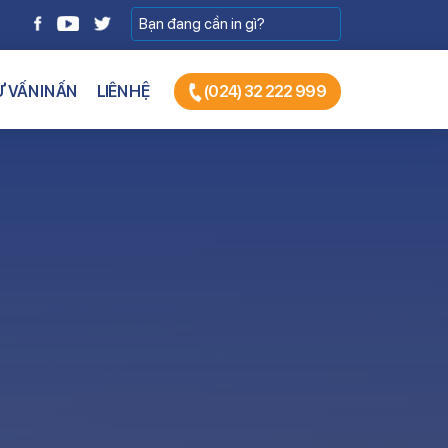
 VẤN IN ẤN
LIÊN HỆ
(024) 32 222 999