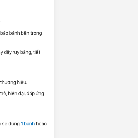
.
m bảo bánh bên trong
 dây ruy băng, tiết
 thương hiệu.
rẻ, hiện đại, đáp ứng
hì sẽ đựng
1 bánh
hoặc