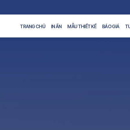
TRANG CHỦ
IN ẤN
MẪU THIẾT KẾ
BÁO GIÁ
TƯ