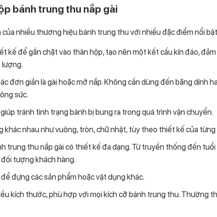
p bánh trung thu nắp gài
n của nhiều thương hiệu bánh trung thu với nhiều đặc điểm nổi bật
ết kế để gắn chặt vào thân hộp, tạo nên một kết cấu kín đáo, đả
 lượng.
ác đơn giản là gài hoặc mở nắp. Không cần dùng đến băng dính hay
công sức.
giúp tránh tình trạng bánh bị bung ra trong quá trình vận chuyển.
 khác nhau như vuông, tròn, chữ nhật, tùy theo thiết kế của từng
trung thu nắp gài có thiết kế đa dạng. Từ truyền thống đến tuổi t
 đối tượng khách hàng.
ế để đựng các sản phẩm hoặc vật dụng khác.
iều kích thước, phù hợp với mọi kích cỡ bánh trung thu. Thường t