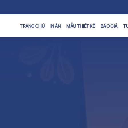
TRANG CHỦ
IN ẤN
MẪU THIẾT KẾ
BÁO GIÁ
TƯ