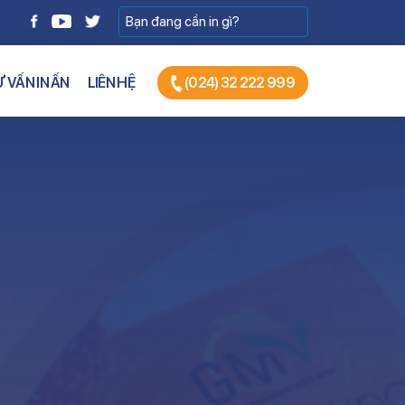
 VẤN IN ẤN
LIÊN HỆ
(024) 32 222 999