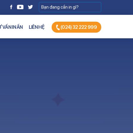
 VẤN IN ẤN
LIÊN HỆ
(024) 32 222 999