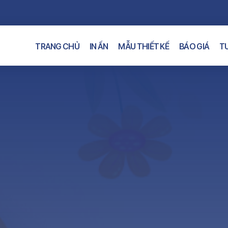
TRANG CHỦ
IN ẤN
MẪU THIẾT KẾ
BÁO GIÁ
TƯ