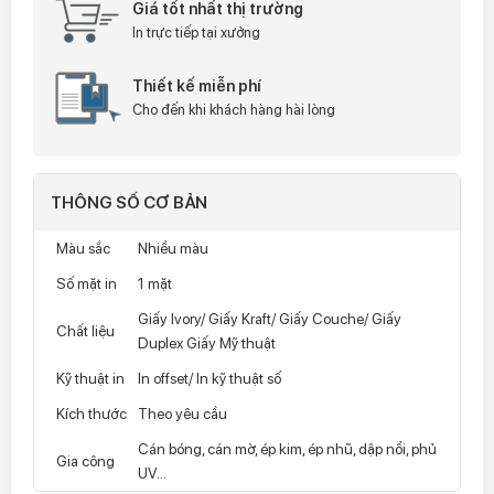
Giá tốt nhất thị trường
In trực tiếp tại xưởng
Thiết kế miễn phí
Cho đến khi khách hàng hài lòng
THÔNG SỐ CƠ BẢN
Màu sắc
Nhiều màu
Số mặt in
1 mặt
Giấy Ivory/ Giấy Kraft/ Giấy Couche/ Giấy
Chất liệu
Duplex Giấy Mỹ thuật
Kỹ thuật in
In offset/ In kỹ thuật số
Kích thước
Theo yêu cầu
Cán bóng, cán mờ, ép kim, ép nhũ, dập nổi, phủ
Gia công
UV...