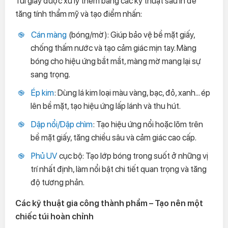
Túi giấy được xử lý thêm bằng các kỹ thuật sau in để
tăng tính thẩm mỹ và tạo điểm nhấn:
Cán màng
(bóng/mờ): Giúp bảo vệ bề mặt giấy,
chống thấm nước và tạo cảm giác mịn tay. Màng
bóng cho hiệu ứng bắt mắt, màng mờ mang lại sự
sang trọng.
Ép kim
: Dùng lá kim loại màu vàng, bạc, đỏ, xanh... ép
lên bề mặt, tạo hiệu ứng lấp lánh và thu hút.
Dập nổi/Dập chìm
: Tạo hiệu ứng nổi hoặc lõm trên
bề mặt giấy, tăng chiều sâu và cảm giác cao cấp.
Phủ UV
cục bộ: Tạo lớp bóng trong suốt ở những vị
trí nhất định, làm nổi bật chi tiết quan trọng và tăng
độ tương phản.
Các kỹ thuật gia công thành phẩm – Tạo nên một
chiếc túi hoàn chỉnh