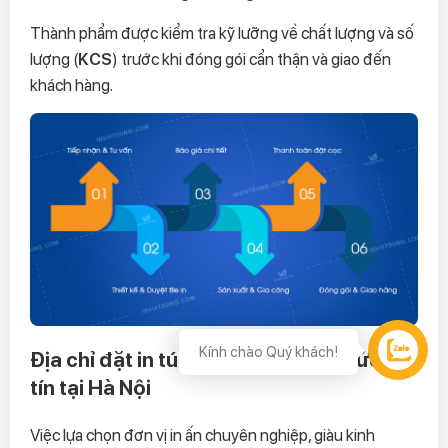
Thành phẩm được kiểm tra kỹ lưỡng về chất lượng và số
lượng (
KCS
) trước khi đóng gói cẩn thận và giao đến
khách hàng.
Kính chào Quý khách!
Địa chỉ đặt in túi giấy đựng trang sức uy
Hỗ trợ
tín tại Hà Nội
Việc lựa chọn đơn vị in ấn chuyên nghiệp, giàu kinh