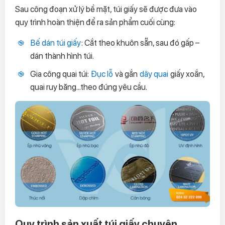
Sau công đoạn xử lý bề mặt, túi giấy sẽ được đưa vào
quy trình hoàn thiện để ra sản phẩm cuối cùng:
Bế dán túi giấy
: Cắt theo khuôn sẵn, sau đó gấp –
dán thành hình túi.
Gia công quai túi:
Đục lỗ
và gắn
dây quai
giấy xoắn,
quai ruy băng...theo đúng yêu cầu.
Quy trình sản xuất túi giấy chuyên