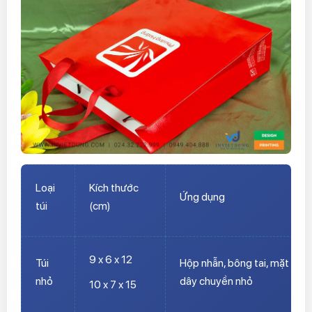
Loại
Kích thước
Ứng dụng
túi
(cm)
9 x 6 x 12
Túi
Hộp nhẫn, bông tai, mặt
nhỏ
dây chuyền nhỏ
10 x 7 x 15