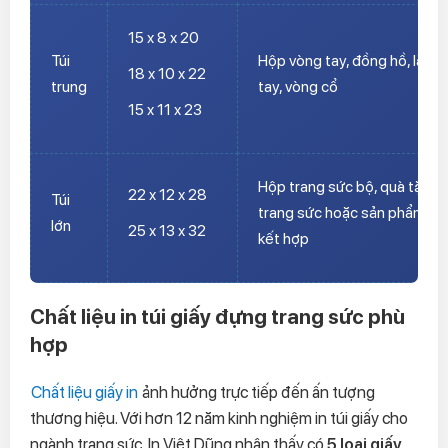
15 x 8 x 20
Túi
Hộp vòng tay, đồng hồ, lắc
18 x 10 x 22
trung
tay, vòng cổ
15 x 11 x 23
Hộp trang sức bộ, quà tặng
22 x 12 x 28
Túi
trang sức hoặc sản phẩm
lớn
25 x 13 x 32
kết hợp
Chất liệu in túi giấy đựng trang sức phù
hợp
Chất liệu giấy in
ảnh hưởng trực tiếp đến ấn tượng
thương hiệu. Với hơn 12 năm kinh nghiệm in túi giấy cho
ngành trang sức, In Việt Dũng nhận thấy có
5 loại giấy