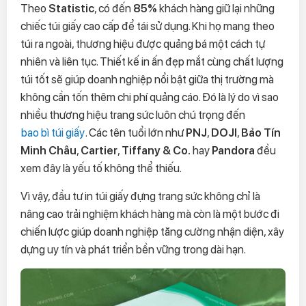
Theo
Statistic
, có đến
85%
khách hàng giữ lại những
chiếc túi giấy cao cấp để tái sử dụng. Khi họ mang theo
túi ra ngoài, thương hiệu được quảng bá một cách tự
nhiên và liên tục. Thiết kế in ấn đẹp mắt cùng chất lượng
túi tốt sẽ giúp doanh nghiệp nổi bật giữa thị trường mà
không cần tốn thêm chi phí quảng cáo. Đó là lý do vì sao
nhiều thương hiệu trang sức luôn chú trọng đến
bao bì túi giấy
. Các tên tuổi lớn như
PNJ
,
DOJI
,
Bảo Tín
Minh Châu
,
Cartier
,
Tiffany & Co.
hay
Pandora
đều
xem đây là yếu tố không thể thiếu.
Vì vậy, đầu tư in túi giấy đựng trang sức không chỉ là
nâng cao trải nghiệm khách hàng mà còn là một bước đi
chiến lược giúp doanh nghiệp tăng cường nhận diện, xây
dựng uy tín và phát triển bền vững trong dài hạn.