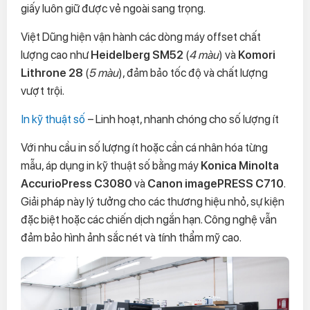
giấy luôn giữ được vẻ ngoài sang trọng.
Việt Dũng hiện vận hành các dòng máy offset chất
lượng cao như
Heidelberg SM52
(
4 màu
) và
Komori
Lithrone 28
(
5 màu
), đảm bảo tốc độ và chất lượng
vượt trội.
In kỹ thuật số
– Linh hoạt, nhanh chóng cho số lượng ít
Với nhu cầu in số lượng ít hoặc cần cá nhân hóa từng
mẫu, áp dụng in kỹ thuật số bằng máy
Konica Minolta
AccurioPress C3080
và
Canon imagePRESS C710
.
Giải pháp này lý tưởng cho các thương hiệu nhỏ, sự kiện
đặc biệt hoặc các chiến dịch ngắn hạn. Công nghệ vẫn
đảm bảo hình ảnh sắc nét và tính thẩm mỹ cao.